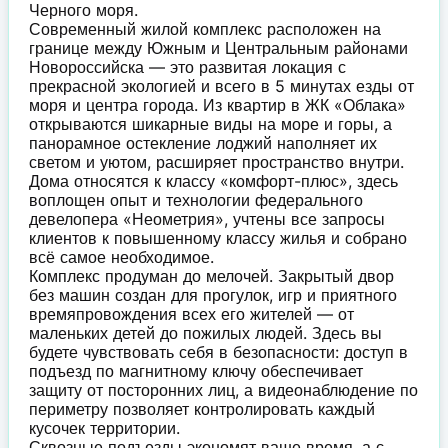
Черного моря.
Современный жилой комплекс расположен на
границе между Южным и Центральным районами
Новороссийска — это развитая локация с
прекрасной экологией и всего в 5 минутах езды от
моря и центра города. Из квартир в ЖК «Облака»
открываются шикарные виды на море и горы, а
панорамное остекление лоджий наполняет их
светом и уютом, расширяет пространство внутри.
Дома относятся к классу «комфорт-плюс», здесь
воплощен опыт и технологии федерального
девелопера «Неометрия», учтены все запросы
клиентов к повышенному классу жилья и собрано
всё самое необходимое.
Комплекс продуман до мелочей. Закрытый двор
без машин создан для прогулок, игр и приятного
времяпровождения всех его жителей — от
маленьких детей до пожилых людей. Здесь вы
будете чувствовать себя в безопасности: доступ в
подъезд по магнитному ключу обеспечивает
защиту от посторонних лиц, а видеонаблюдение по
периметру позволяет контролировать каждый
кусочек территории.
Сквозные подъезды экономят ваше время, а с