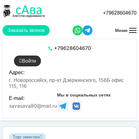
Перейти
к
+79628604670
основному
содержанию
Заказать звонок
Меню
+79628604670
Войти
Адрес:
г. Новороссийск, пр-кт Дзержинского, 156Б офис
115, 116
Мы в социальных сетях
E-mail:
savasava80@mail.ru
Торг уместен