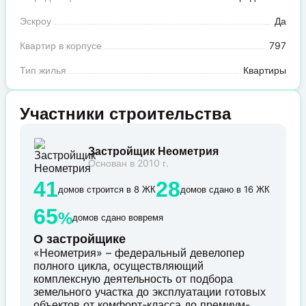
Эскроу
Да
Квартир в корпусе
797
Тип жилья
Квартиры
Участники строительства
Застройщик Неометрия
Основан в 2010 г.
41
28
домов строится в 8 ЖК
домов сдано в 16 ЖК
65
%
домов сдано вовремя
О застройщике
«Неометрия» – федеральный девелопер
полного цикла, осуществляющий
комплексную деятельность от подбора
земельного участка до эксплуатации готовых
объектов от комфорт-класса до премиум-