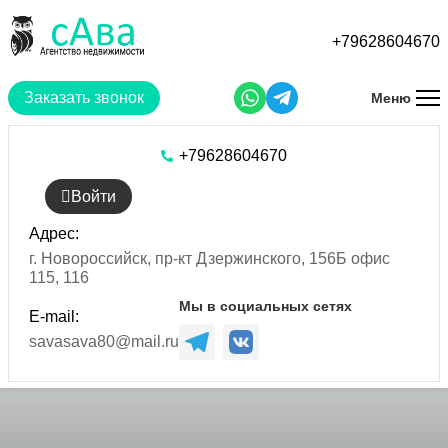
Перейти
к
+79628604670
основному
содержанию
Заказать звонок
Меню
+79628604670
Войти
Адрес:
г. Новороссийск, пр-кт Дзержинского, 156Б офис
115, 116
Мы в социальных сетях
E-mail:
savasava80@mail.ru