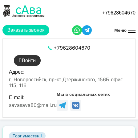
Перейти
к
+79628604670
основному
содержанию
Заказать звонок
Меню
+79628604670
Войти
Адрес:
г. Новороссийск, пр-кт Дзержинского, 156Б офис
115, 116
Мы в социальных сетях
E-mail:
savasava80@mail.ru
Торг уместен