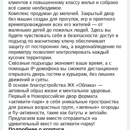
клиентов к повышенному классу жилья и собрано
всё самое необходимое.
Комплекс продуман до мелочей. Закрытый двор
без машин создан для прогулок, игр и приятного
времяпровождения всех его жителей — от
маленьких детей до пожилых людей. Здесь вы
будете чувствовать себя в безопасности: доступ в
подъезд по магнитному ключу обеспечивает
защиту от посторонних лиц, а видеонаблюдение по
периметру позволяет контролировать каждый
кусочек территории.
Сквозные подъезды экономят ваше время, а с
помощью IP-домофона вы сможете дистанционно
открывать дверь гостям и курьерам, без лишних
движений и суеты.
В основе благоустройства ЖК «Облака» —
активный образ жизни и ментальное здоровье.
Первый в Новороссийске двор формата
«активити-парк» в себя уникальные пространства
для разных возрастных групп, «зеленые» огороды
и fly-активности, такие как батуты и зиплайн.
Предлагаем вам вместе отправиться на
удивительный квест по активити-парку!
Подробнее о корпусе