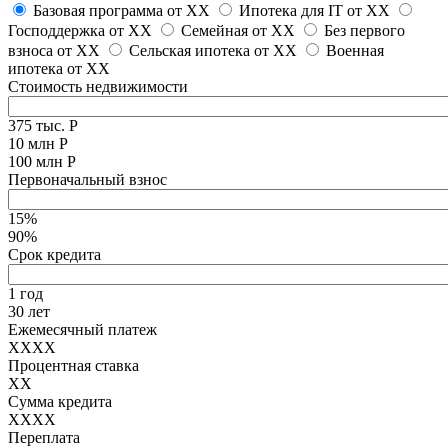
Базовая программа от
XX
Ипотека для IT от
XX
Господдержка от
XX
Семейная от
XX
Без первого
взноса от
XX
Сельская ипотека от
XX
Военная
ипотека от
XX
Стоимость недвижимости
375 тыс. Р
10 млн Р
100 млн Р
Первоначальный взнос
15%
90%
Срок кредита
1 год
30 лет
Ежемесячный платеж
XXXX
Процентная ставка
XX
Сумма кредита
XXXX
Переплата