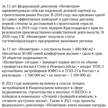
За 13 лет федеральный девелопер «Неометрия»
зарекомендовала себя как надежный деловой партнер на
строительном рынке России. В 2018 году она признана одной
из самых эффективных компаний и удостоена диплома
первой степени за достижения в строительной отрасли
Кубани, а в 2019 году стала лидером Краснодарского края по
результатам производственно-хозяйственной деятельности. В
2020 году СК «Неометрия» получила статус
системообразующего предприятия экономики региона.
За 13 лет «Неометрия»: • построила более 1 000 000 м2 •
обеспечила 30 000 семей комфортным жильем • сдала в срок
30 объектов недвижимости
«Неометрия» сегодня: • Занимает первое место по объему
строящегося жилья в Сочи и Новороссийске; • входит ТОП-3
крупнейших застройщиков ЮФО и в ТОП-25 в России • в
реализации – 1 500 000 м2 • на запуске – 1 100 000 м2
В 2021 году компания включена в список лучших
застройщиков в Национальном конкурсе в сфере
недвижимости, строительства и ипотеки «CREDO» и
победила в номинации «Лучший строящийся комплекс в
сегменте доступное жилье». Также в 2021 году проекты
федерального девелопера «Неометрия» взяли высшие награды