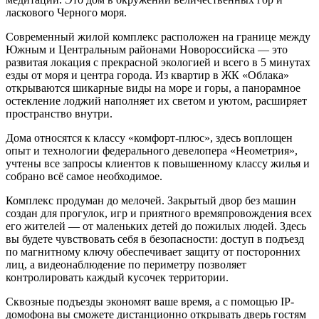
ласкового Черного моря.
Современный жилой комплекс расположен на границе между
Южным и Центральным районами Новороссийска — это
развитая локация с прекрасной экологией и всего в 5 минутах
езды от моря и центра города. Из квартир в ЖК «Облака»
открываются шикарные виды на море и горы, а панорамное
остекление лоджий наполняет их светом и уютом, расширяет
пространство внутри.
Дома относятся к классу «комфорт-плюс», здесь воплощен
опыт и технологии федерального девелопера «Неометрия»,
учтены все запросы клиентов к повышенному классу жилья и
собрано всё самое необходимое.
Комплекс продуман до мелочей. Закрытый двор без машин
создан для прогулок, игр и приятного времяпровождения всех
его жителей — от маленьких детей до пожилых людей. Здесь
вы будете чувствовать себя в безопасности: доступ в подъезд
по магнитному ключу обеспечивает защиту от посторонних
лиц, а видеонаблюдение по периметру позволяет
контролировать каждый кусочек территории.
Сквозные подъезды экономят ваше время, а с помощью IP-
домофона вы сможете дистанционно открывать дверь гостям