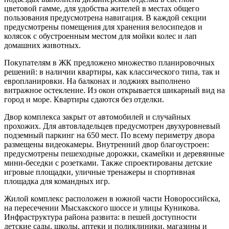
цветовой гамме, для удобства жителей в местах общего
пользования предусмотрена навигация. В каждой секции
предусмотрены помещения для хранения велосипедов и
колясок с обустроенным местом для мойки колес и лап
домашних животных.
Покупателям в ЖК предложено множество планировочных
решений: в наличии квартиры, как классического типа, так и
европланировки. На балконах и лоджиях выполнено
витражное остекление. Из окон открывается шикарный вид на
город и море. Квартиры сдаются без отделки.
Двор комплекса закрыт от автомобилей и случайных
прохожих. Для автовладельцев предусмотрен двухуровневый
подземный паркинг на 650 мест. По всему периметру двора
размещены видеокамеры. Внутренний двор благоустроен:
предусмотрены пешеходные дорожки, скамейки и деревянные
мини-беседки с розетками. Также спроектированы детские
игровые площадки, уличные тренажеры и спортивная
площадка для командных игр.
Жилой комплекс расположен в южной части Новороссийска,
на пересечении Мысхакского шоссе и улицы Куникова.
Инфраструктура района развита: в пешей доступности
детские сады, школы, аптеки и поликлиники, магазины и