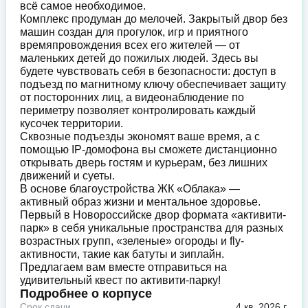
всё самое необходимое.
Комплекс продуман до мелочей. Закрытый двор без
машин создан для прогулок, игр и приятного
времяпровождения всех его жителей — от
маленьких детей до пожилых людей. Здесь вы
будете чувствовать себя в безопасности: доступ в
подъезд по магнитному ключу обеспечивает защиту
от посторонних лиц, а видеонаблюдение по
периметру позволяет контролировать каждый
кусочек территории.
Сквозные подъезды экономят ваше время, а с
помощью IP-домофона вы сможете дистанционно
открывать дверь гостям и курьерам, без лишних
движений и суеты.
В основе благоустройства ЖК «Облака» —
активный образ жизни и ментальное здоровье.
Первый в Новороссийске двор формата «активити-
парк» в себя уникальные пространства для разных
возрастных групп, «зеленые» огороды и fly-
активности, такие как батуты и зиплайн.
Предлагаем вам вместе отправиться на
удивительный квест по активити-парку!
Подробнее о корпусе
Срок сдачи
4 кв. 2026 г.