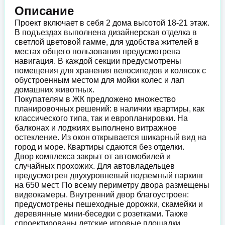
Описание
Проект включает в себя 2 дома высотой 18-21 этаж.
В подъездах выполнена дизайнерская отделка в
светлой цветовой гамме, для удобства жителей в
местах общего пользования предусмотрена
навигация. В каждой секции предусмотрены
помещения для хранения велосипедов и колясок с
обустроенным местом для мойки колес и лап
домашних животных.
Покупателям в ЖК предложено множество
планировочных решений: в наличии квартиры, как
классического типа, так и европланировки. На
балконах и лоджиях выполнено витражное
остекление. Из окон открывается шикарный вид на
город и море. Квартиры сдаются без отделки.
Двор комплекса закрыт от автомобилей и
случайных прохожих. Для автовладельцев
предусмотрен двухуровневый подземный паркинг
на 650 мест. По всему периметру двора размещены
видеокамеры. Внутренний двор благоустроен:
предусмотрены пешеходные дорожки, скамейки и
деревянные мини-беседки с розетками. Также
спроектированы детские игровые площадки,