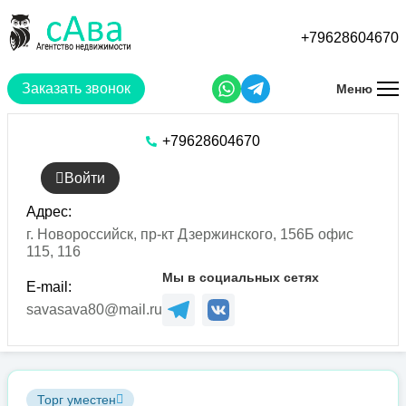
Перейти
к
+79628604670
основному
содержанию
Заказать звонок
Меню
+79628604670
Войти
Адрес:
г. Новороссийск, пр-кт Дзержинского, 156Б офис
115, 116
Мы в социальных сетях
E-mail:
savasava80@mail.ru
Торг уместен