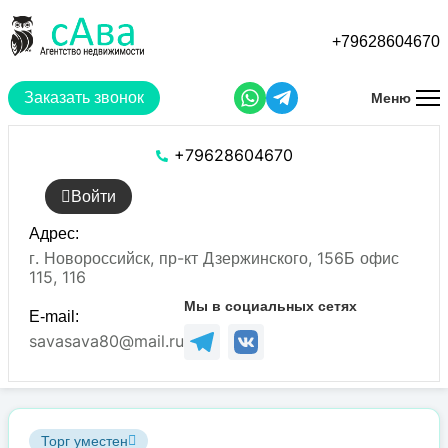
Перейти
к
+79628604670
основному
содержанию
Заказать звонок
Меню
+79628604670
Войти
Адрес:
г. Новороссийск, пр-кт Дзержинского, 156Б офис
115, 116
Мы в социальных сетях
E-mail:
savasava80@mail.ru
Торг уместен