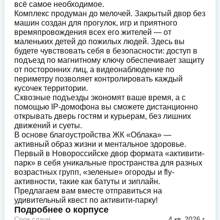
всё самое необходимое.
Комплекс продуман до мелочей. Закрытый двор без
машин создан для прогулок, игр и приятного
времяпровождения всех его жителей — от
маленьких детей до пожилых людей. Здесь вы
будете чувствовать себя в безопасности: доступ в
подъезд по магнитному ключу обеспечивает защиту
от посторонних лиц, а видеонаблюдение по
периметру позволяет контролировать каждый
кусочек территории.
Сквозные подъезды экономят ваше время, а с
помощью IP-домофона вы сможете дистанционно
открывать дверь гостям и курьерам, без лишних
движений и суеты.
В основе благоустройства ЖК «Облака» —
активный образ жизни и ментальное здоровье.
Первый в Новороссийске двор формата «активити-
парк» в себя уникальные пространства для разных
возрастных групп, «зеленые» огороды и fly-
активности, такие как батуты и зиплайн.
Предлагаем вам вместе отправиться на
удивительный квест по активити-парку!
Подробнее о корпусе
Срок сдачи
4 кв. 2026 г.