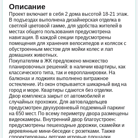
Описание
Проект включает в себя 2 дома высотой 18-21 этаж.
В подъездах выполнена дизайнерская отделка в
светлой цветовой гамме, для удобства жителей в
местах общего пользования предусмотрена
навигация. В каждой секции предусмотрены
помещения для хранения велосипедов и колясок с
обустроенным местом для мойки колес и лап
домашних животных.
Покупателям в ЖК предложено множество
планировочных решений: в наличии квартиры, как
классического типа, так и европланировки. На
балконах и лоджиях выполнено витражное
остекление. Из окон открывается шикарный вид на
город и море. Квартиры сдаются без отделки.
Двор комплекса закрыт от автомобилей и
случайных прохожих. Для автовладельцев
предусмотрен двухуровневый подземный паркинг
на 650 мест. По всему периметру двора размещены
видеокамеры. Внутренний двор благоустроен:
предусмотрены пешеходные дорожки, скамейки и
деревянные мини-беседки с розетками. Также
спроектированы детские игровые площадки,