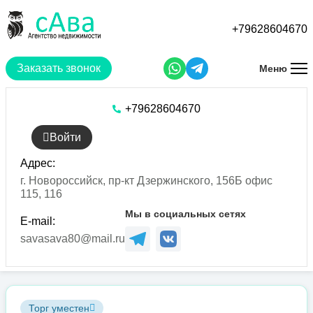
Перейти
к
+79628604670
основному
содержанию
Заказать звонок
Меню
+79628604670
Войти
Адрес:
г. Новороссийск, пр-кт Дзержинского, 156Б офис
115, 116
Мы в социальных сетях
E-mail:
savasava80@mail.ru
Торг уместен