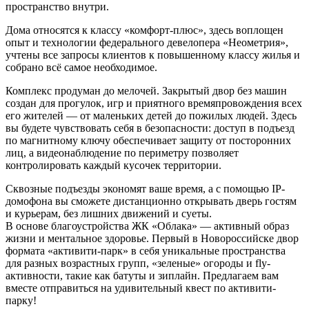
пространство внутри.
Дома относятся к классу «комфорт-плюс», здесь воплощен
опыт и технологии федерального девелопера «Неометрия»,
учтены все запросы клиентов к повышенному классу жилья и
собрано всё самое необходимое.
Комплекс продуман до мелочей. Закрытый двор без машин
создан для прогулок, игр и приятного времяпровождения всех
его жителей — от маленьких детей до пожилых людей. Здесь
вы будете чувствовать себя в безопасности: доступ в подъезд
по магнитному ключу обеспечивает защиту от посторонних
лиц, а видеонаблюдение по периметру позволяет
контролировать каждый кусочек территории.
Сквозные подъезды экономят ваше время, а с помощью IP-
домофона вы сможете дистанционно открывать дверь гостям
и курьерам, без лишних движений и суеты.
В основе благоустройства ЖК «Облака» — активный образ
жизни и ментальное здоровье. Первый в Новороссийске двор
формата «активити-парк» в себя уникальные пространства
для разных возрастных групп, «зеленые» огороды и fly-
активности, такие как батуты и зиплайн. Предлагаем вам
вместе отправиться на удивительный квест по активити-
парку!