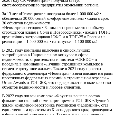
2020 году СК «Неометрия» получила статус
системообразующего предприятия экономики региона.
За 13 лет «Неометрия»: • построила более 1 000 000 м2 •
обеспечила 30 000 семей комфортным жильем • сдала в срок
30 объектов недвижимости
«Неометрия» сегодня: • Занимает первое место по объему
строящегося жилья в Сочи и Новороссийске; • входит ТОП-3
крупнейших застройщиков ЮФО и в ТОП-25 в России • в
реализации – 1 500 000 м2 • на запуске – 1 100 000 м2
В 2021 году компания включена в список лучших
застройщиков в Национальном конкурсе в сфере
недвижимости, строительства и ипотеки «CREDO» и
победила в номинации «Лучший строящийся комплекс в
сегменте доступное жилье». Также в 2021 году проекты
федерального девелопера «Неометрия» взяли высшие награды
престижных федеральных премий в строительной отрасли –
Urban Awards и ТОП ЖК, что подчеркивает высокое качество
объектов недвижимости и любовь клиентов.
В 2022 году жилой комплекс «Фрукты» вошел в состав
финалистов главной номинации премии ТОП ЖК «Лучший
жилой комплекс-новостройка Российской Федерации», став
единственным проектом из Краснодарского края, прошедшим
в федеральный этап конкурса. Также в 2022 году проекты