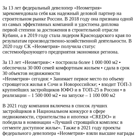
За 13 лет федеральный девелопер «Неометрия»
зарекомендовала себя как надежный деловой партнер на
строительном рынке России. В 2018 году она признана одной
из самых эффективных компаний и удостоена диплома
первой степени за достижения в строительной отрасли
Кубани, а в 2019 году стала лидером Краснодарского края по
результатам производственно-хозяйственной деятельности. В
2020 году СК «Неометрия» получила статус
системообразующего предприятия экономики региона.
За 13 лет «Неометрия»: • построила более 1 000 000 м2 •
обеспечила 30 000 семей комфортным жильем • сдала в срок
30 объектов недвижимости
«Неометрия» сегодня: • Занимает первое место по объему
строящегося жилья в Сочи и Новороссийске; • входит ТОП-3
крупнейших застройщиков ЮФО и в ТОП-25 в России • в
реализации – 1 500 000 м2 • на запуске – 1 100 000 м2
В 2021 году компания включена в список лучших
застройщиков в Национальном конкурсе в сфере
недвижимости, строительства и ипотеки «CREDO» и
победила в номинации «Лучший строящийся комплекс в
сегменте доступное жилье». Также в 2021 году проекты
федерального девелопера «Неометрия» взяли высшие награды