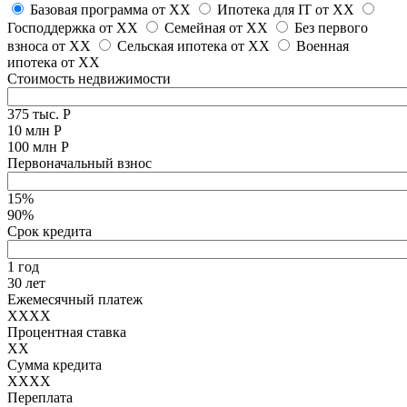
Базовая программа от
XX
Ипотека для IT от
XX
Господдержка от
XX
Семейная от
XX
Без первого
взноса от
XX
Сельская ипотека от
XX
Военная
ипотека от
XX
Стоимость недвижимости
375 тыс. Р
10 млн Р
100 млн Р
Первоначальный взнос
15%
90%
Срок кредита
1 год
30 лет
Ежемесячный платеж
XXXX
Процентная ставка
XX
Сумма кредита
XXXX
Переплата