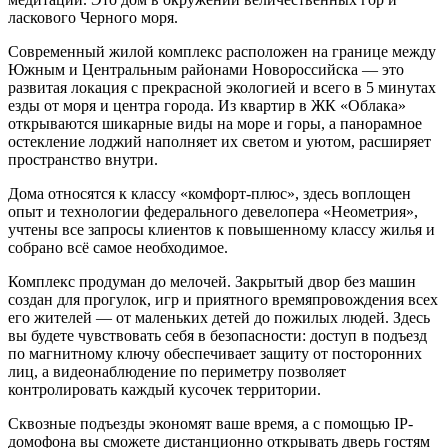
ласкового Черного моря.
Современный жилой комплекс расположен на границе между
Южным и Центральным районами Новороссийска — это
развитая локация с прекрасной экологией и всего в 5 минутах
езды от моря и центра города. Из квартир в ЖК «Облака»
открываются шикарные виды на море и горы, а панорамное
остекление лоджий наполняет их светом и уютом, расширяет
пространство внутри.
Дома относятся к классу «комфорт-плюс», здесь воплощен
опыт и технологии федерального девелопера «Неометрия»,
учтены все запросы клиентов к повышенному классу жилья и
собрано всё самое необходимое.
Комплекс продуман до мелочей. Закрытый двор без машин
создан для прогулок, игр и приятного времяпровождения всех
его жителей — от маленьких детей до пожилых людей. Здесь
вы будете чувствовать себя в безопасности: доступ в подъезд
по магнитному ключу обеспечивает защиту от посторонних
лиц, а видеонаблюдение по периметру позволяет
контролировать каждый кусочек территории.
Сквозные подъезды экономят ваше время, а с помощью IP-
домофона вы сможете дистанционно открывать дверь гостям