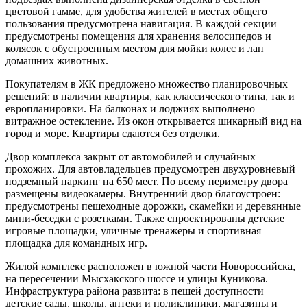
цветовой гамме, для удобства жителей в местах общего
пользования предусмотрена навигация. В каждой секции
предусмотрены помещения для хранения велосипедов и
колясок с обустроенным местом для мойки колес и лап
домашних животных.
Покупателям в ЖК предложено множество планировочных
решений: в наличии квартиры, как классического типа, так и
европланировки. На балконах и лоджиях выполнено
витражное остекление. Из окон открывается шикарный вид на
город и море. Квартиры сдаются без отделки.
Двор комплекса закрыт от автомобилей и случайных
прохожих. Для автовладельцев предусмотрен двухуровневый
подземный паркинг на 650 мест. По всему периметру двора
размещены видеокамеры. Внутренний двор благоустроен:
предусмотрены пешеходные дорожки, скамейки и деревянные
мини-беседки с розетками. Также спроектированы детские
игровые площадки, уличные тренажеры и спортивная
площадка для командных игр.
Жилой комплекс расположен в южной части Новороссийска,
на пересечении Мысхакского шоссе и улицы Куникова.
Инфраструктура района развита: в пешей доступности
детские сады, школы, аптеки и поликлиники, магазины и