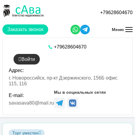
Перейти
к
+79628604670
основному
содержанию
Заказать звонок
Меню
+79628604670
Войти
Адрес:
г. Новороссийск, пр-кт Дзержинского, 156Б офис
115, 116
Мы в социальных сетях
E-mail:
savasava80@mail.ru
Торг уместен