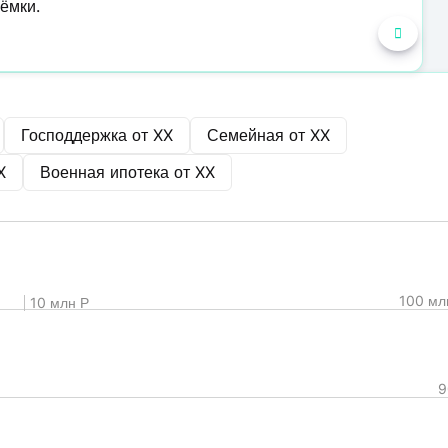
ёмки.
Господдержка от
XX
Семейная от
XX
X
Военная ипотека от
XX
100 мл
10 млн Р
9