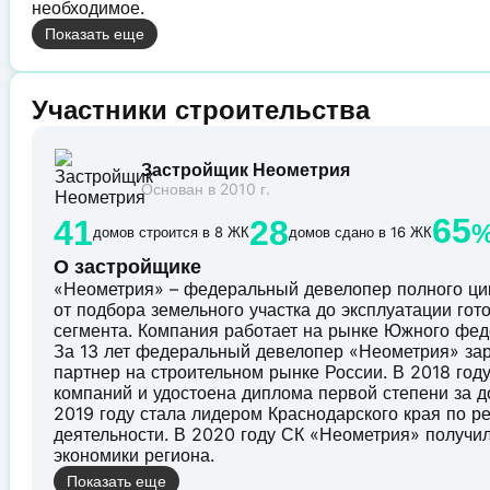
необходимое.
Показать еще
Участники строительства
Застройщик Неометрия
Основан в 2010 г.
65
41
28
домов строится в 8 ЖК
домов сдано в 16 ЖК
О застройщике
«Неометрия» – федеральный девелопер полного ци
от подбора земельного участка до эксплуатации го
сегмента. Компания работает на рынке Южного феде
За 13 лет федеральный девелопер «Неометрия» за
партнер на строительном рынке России. В 2018 го
компаний и удостоена диплома первой степени за д
2019 году стала лидером Краснодарского края по р
деятельности. В 2020 году СК «Неометрия» получи
экономики региона.
Показать еще