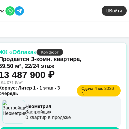
ь:
Войти
ЖК «Облака»
Комфорт
Продается 3-комн. квартира,
69.50 м², 22/24 этаж
13 487 900 ₽
194 071 ₽/м²
Корпус: Литер 1 - 1 этап - 3
Сдача 4 кв. 2026
г.
очередь
Неометрия
Застройщик
0 квартир в продаже