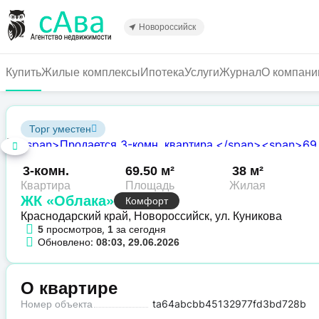
Перейти
к
Новороссийск
основному
содержанию
Купить
Жилые комплексы
Ипотека
Услуги
Журнал
О компани
Торг уместен
3-комн.
69.50 м²
38 м²
Квартира
Площадь
Жилая
ЖК «Облака»
Комфорт
Краснодарский край, Новороссийск, ул. Куникова
просмотров,
за сегодня
5
1
Обновлено:
08:03, 29.06.2026
О квартире
Номер объекта
ta64abcbb45132977fd3bd728b