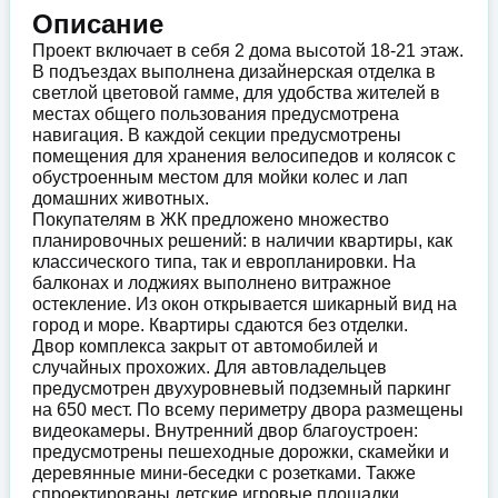
Описание
Проект включает в себя 2 дома высотой 18-21 этаж.
В подъездах выполнена дизайнерская отделка в
светлой цветовой гамме, для удобства жителей в
местах общего пользования предусмотрена
навигация. В каждой секции предусмотрены
помещения для хранения велосипедов и колясок с
обустроенным местом для мойки колес и лап
домашних животных.
Покупателям в ЖК предложено множество
планировочных решений: в наличии квартиры, как
классического типа, так и европланировки. На
балконах и лоджиях выполнено витражное
остекление. Из окон открывается шикарный вид на
город и море. Квартиры сдаются без отделки.
Двор комплекса закрыт от автомобилей и
случайных прохожих. Для автовладельцев
предусмотрен двухуровневый подземный паркинг
на 650 мест. По всему периметру двора размещены
видеокамеры. Внутренний двор благоустроен:
предусмотрены пешеходные дорожки, скамейки и
деревянные мини-беседки с розетками. Также
спроектированы детские игровые площадки,