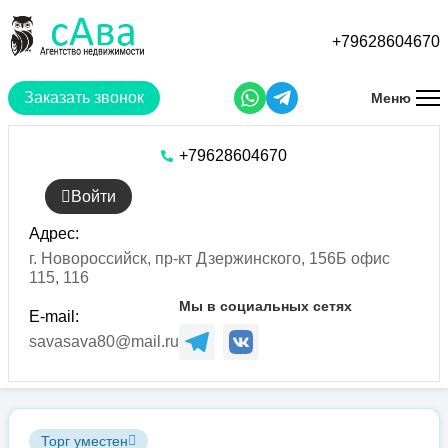
Перейти
к
+79628604670
основному
содержанию
Заказать звонок
Меню
+79628604670
Войти
Адрес:
г. Новороссийск, пр-кт Дзержинского, 156Б офис
115, 116
Мы в социальных сетях
E-mail:
savasava80@mail.ru
Торг уместен