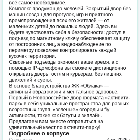
всё самое необходимое.
Комплекс продуман до мелочей. Закрытый двор без
машин создан для прогулок, игр и приятного
времяпровождения всех его жителей — от
маленьких детей до пожилых людей. Здесь вы
будете чувствовать себя в безопасности: доступ в
подъезд по магнитному ключу обеспечивает защиту
от посторонних лиц, а видеонаблюдение по
периметру позволяет контролировать каждый
кусочек территории.
Сквозные подъезды экономят ваше время, а с
помощью IP-домофона вы сможете дистанционно
открывать дверь гостям и курьерам, без лишних
движений и суеты.
В основе благоустройства ЖК «Облака» —
активный образ жизни и ментальное здоровье.
Первый в Новороссийске двор формата «активити-
парк» в себя уникальные пространства для разных
возрастных групп, «зеленые» огороды и fly-
активности, такие как батуты и зиплайн.
Предлагаем вам вместе отправиться на
удивительный квест по активити-парку!
Подробнее о корпусе
Срок сдачи
4 кв. 2026 г.