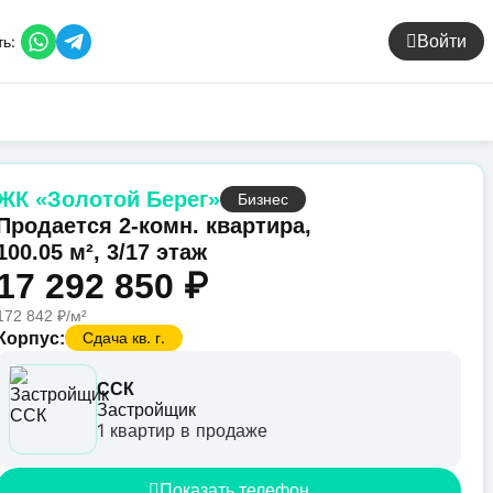
ь:
Войти
ЖК «Золотой Берег»
Бизнес
Продается 2-комн. квартира,
100.05 м², 3/17 этаж
17 292 850 ₽
172 842 ₽/м²
Сдача кв. г.
Корпус:
ССК
Застройщик
1 квартир в продаже
Показать телефон