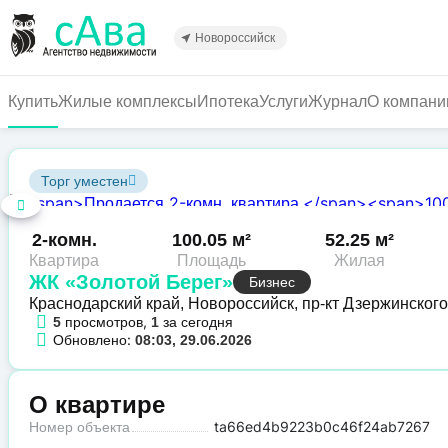
Перейти
к
Новороссийск
основному
содержанию
Купить
Жилые комплексы
Ипотека
Услуги
Журнал
О компани
Торг уместен
2-комн.
100.05 м²
52.25 м²
Квартира
Площадь
Жилая
ЖК «Золотой Берег»
Бизнес
Краснодарский край, Новороссийск, пр-кт Дзержинского
просмотров,
за сегодня
5
1
Обновлено:
08:03, 29.06.2026
О квартире
Номер объекта
ta66ed4b9223b0c46f24ab7267