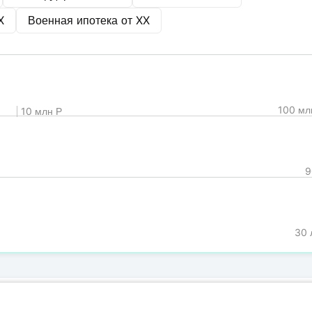
X
Военная ипотека от
XX
100 мл
10 млн Р
9
30 