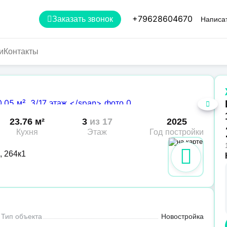
+79628604670
Заказать звонок
Написат
и
Контакты
23.76 м²
3
из 17
2025
Кухня
Этаж
Год постройки
, 264к1
Тип объекта
Новостройка