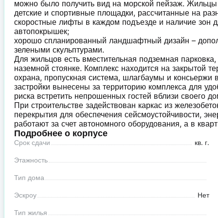
можно было получить вид на морской пейзаж. Жильцы
детские и спортивные площадки, рассчитанные на раз
скоростные лифты в каждом подъезде и наличие зон д
автопокрышек;
хорошо спланированный ландшафтный дизайн – дополн
зелеными скульптурами.
Для жильцов есть вместительная подземная парковка, 
наземной стоянке. Комплекс находится на закрытой т
охрана, пропускная система, шлагбаумы и консьержи
застройки вынесены за территорию комплекса для уд
риска встретить непрошенных гостей вблизи своего до
При строительстве задействован каркас из железобет
перекрытия для обеспечения сейсмоустойчивости, эне
работают за счет автономного оборудования, а в кварт
Подробнее о корпусе
Срок сдачи
кв. г.
Этажность
Тип дома
Эскроу
Нет
Тип жилья