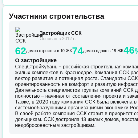
Участники строительства
Застройщик ССК
Основан в 2012 г.
46
62
74
домов строится в 10 ЖК
домов сдано в 18 ЖК
О застройщике
СпецСтройКубань – российская строительная комп
жилых комплексов в Краснодаре. Компания ССК рас
вектор развития и потенциал роста. Стандарты ССК 
ориентированность на комфорт и развитую инфраст
Деятельность специалистов группы компаний ССК д
полностью – начиная от составления проекта и зак
Также, в 2020 году компания ССК была включена в
системообразующими организациями экономики Рос
В своей работе компания ССК ставит в приоритет 
дольщикам. ССК достроила 13 жилых домов, восст
недобросовестным застройщикам.