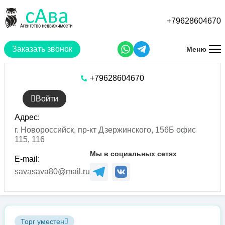
Перейти
к
+79628604670
основному
содержанию
Заказать звонок
Меню
+79628604670
Войти
Адрес:
г. Новороссийск, пр-кт Дзержинского, 156Б офис
115, 116
Мы в социальных сетях
E-mail:
savasava80@mail.ru
Торг уместен