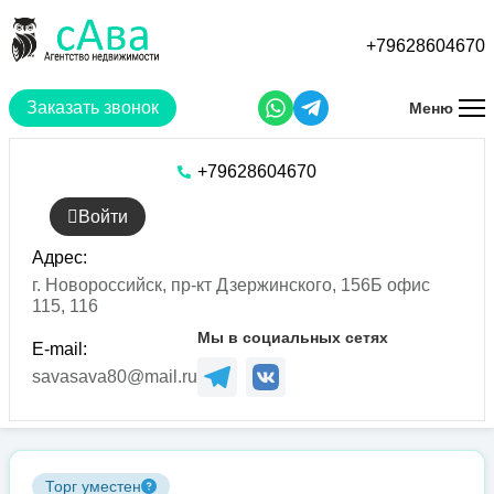
Перейти
к
+79628604670
основному
содержанию
Заказать звонок
Меню
+79628604670
Войти
Адрес:
г. Новороссийск, пр-кт Дзержинского, 156Б офис
115, 116
Мы в социальных сетях
E-mail:
savasava80@mail.ru
Торг уместен