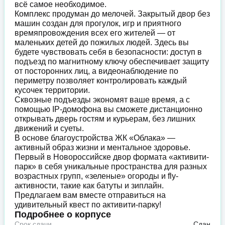
всё самое необходимое.
Комплекс продуман до мелочей. Закрытый двор без
машин создан для прогулок, игр и приятного
времяпровождения всех его жителей — от
маленьких детей до пожилых людей. Здесь вы
будете чувствовать себя в безопасности: доступ в
подъезд по магнитному ключу обеспечивает защиту
от посторонних лиц, а видеонаблюдение по
периметру позволяет контролировать каждый
кусочек территории.
Сквозные подъезды экономят ваше время, а с
помощью IP-домофона вы сможете дистанционно
открывать дверь гостям и курьерам, без лишних
движений и суеты.
В основе благоустройства ЖК «Облака» —
активный образ жизни и ментальное здоровье.
Первый в Новороссийске двор формата «активити-
парк» в себя уникальные пространства для разных
возрастных групп, «зеленые» огороды и fly-
активности, такие как батуты и зиплайн.
Предлагаем вам вместе отправиться на
удивительный квест по активити-парку!
Подробнее о корпусе
Срок сдачи
Сдан