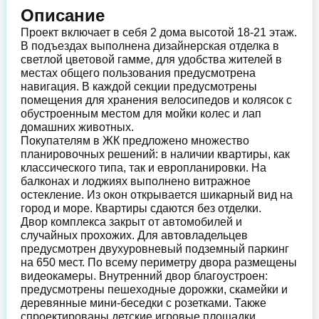
Описание
Проект включает в себя 2 дома высотой 18-21 этаж.
В подъездах выполнена дизайнерская отделка в
светлой цветовой гамме, для удобства жителей в
местах общего пользования предусмотрена
навигация. В каждой секции предусмотрены
помещения для хранения велосипедов и колясок с
обустроенным местом для мойки колес и лап
домашних животных.
Покупателям в ЖК предложено множество
планировочных решений: в наличии квартиры, как
классического типа, так и европланировки. На
балконах и лоджиях выполнено витражное
остекление. Из окон открывается шикарный вид на
город и море. Квартиры сдаются без отделки.
Двор комплекса закрыт от автомобилей и
случайных прохожих. Для автовладельцев
предусмотрен двухуровневый подземный паркинг
на 650 мест. По всему периметру двора размещены
видеокамеры. Внутренний двор благоустроен:
предусмотрены пешеходные дорожки, скамейки и
деревянные мини-беседки с розетками. Также
спроектированы детские игровые площадки,