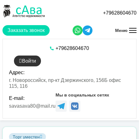
Перейти
к
+79628604670
основному
содержанию
Заказать звонок
Меню
+79628604670
Войти
Адрес:
г. Новороссийск, пр-кт Дзержинского, 156Б офис
115, 116
Мы в социальных сетях
E-mail:
savasava80@mail.ru
Торг уместен