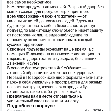
всё самое необходимое.
Комплекс продуман до мелочей. Закрытый двор без
машин создан для прогулок, игр и приятного
времяпровождения всех его жителей — от
маленьких детей до пожилых людей. Здесь вы
будете чувствовать себя в безопасности: доступ в
подъезд по магнитному ключу обеспечивает защиту
от посторонних лиц, а видеонаблюдение по
периметру позволяет контролировать каждый
кусочек территории.
Сквозные подъезды экономят ваше время, а с
помощью IP-домофона вы сможете дистанционно
открывать дверь гостям и курьерам, без лишних
движений и суеты.
В основе благоустройства ЖК «Облака» —
активный образ жизни и ментальное здоровье.
Первый в Новороссийске двор формата «активити-
парк» в себя уникальные пространства для разных
возрастных групп, «зеленые» огороды и fly-
активности, такие как батуты и зиплайн.
Предлагаем вам вместе отправиться на
удивительный квест по активити-парку!
Подробнее о корпусе
Срок сдачи
4 кв. 2026 г.