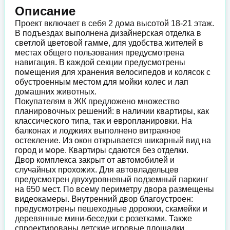
Описание
Проект включает в себя 2 дома высотой 18-21 этаж.
В подъездах выполнена дизайнерская отделка в
светлой цветовой гамме, для удобства жителей в
местах общего пользования предусмотрена
навигация. В каждой секции предусмотрены
помещения для хранения велосипедов и колясок с
обустроенным местом для мойки колес и лап
домашних животных.
Покупателям в ЖК предложено множество
планировочных решений: в наличии квартиры, как
классического типа, так и европланировки. На
балконах и лоджиях выполнено витражное
остекление. Из окон открывается шикарный вид на
город и море. Квартиры сдаются без отделки.
Двор комплекса закрыт от автомобилей и
случайных прохожих. Для автовладельцев
предусмотрен двухуровневый подземный паркинг
на 650 мест. По всему периметру двора размещены
видеокамеры. Внутренний двор благоустроен:
предусмотрены пешеходные дорожки, скамейки и
деревянные мини-беседки с розетками. Также
спроектированы детские игровые площадки,