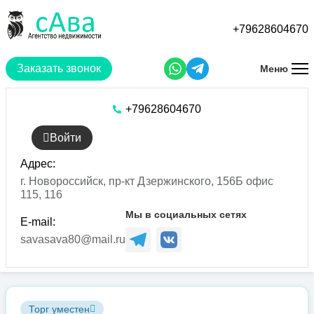
Перейти
к
+79628604670
основному
содержанию
Заказать звонок
Меню
+79628604670
Войти
Адрес:
г. Новороссийск, пр-кт Дзержинского, 156Б офис
115, 116
Мы в социальных сетях
E-mail:
savasava80@mail.ru
Торг уместен