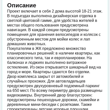
Описание
Проект включает в себя 2 дома высотой 18-21 этаж.
В подъездах выполнена дизайнерская отделка в
светлой цветовой гамме, для удобства жителей в
местах общего пользования предусмотрена
навигация. В каждой секции предусмотрены
помещения для хранения велосипедов и колясок с
обустроенным местом для мойки колес и лап
домашних животных.
Покупателям в ЖК предложено множество
планировочных решений: в наличии квартиры, как
классического типа, так и европланировки. На
балконах и лоджиях выполнено витражное
остекление. Из окон открывается шикарный вид на
город и море. Квартиры сдаются без отделки.
Двор комплекса закрыт от автомобилей и
случайных прохожих. Для автовладельцев
предусмотрен двухуровневый подземный паркинг
на 650 мест. По всему периметру двора размещены
видеокамеры. Внутренний двор благоустроен:
предусмотрены пешеходные дорожки, скамейки и
деревянные мини-беседки с розетками. Также
спроектированы детские игровые площадки,