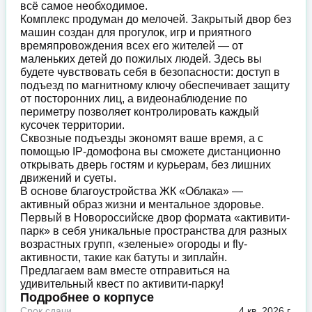
всё самое необходимое.
Комплекс продуман до мелочей. Закрытый двор без
машин создан для прогулок, игр и приятного
времяпровождения всех его жителей — от
маленьких детей до пожилых людей. Здесь вы
будете чувствовать себя в безопасности: доступ в
подъезд по магнитному ключу обеспечивает защиту
от посторонних лиц, а видеонаблюдение по
периметру позволяет контролировать каждый
кусочек территории.
Сквозные подъезды экономят ваше время, а с
помощью IP-домофона вы сможете дистанционно
открывать дверь гостям и курьерам, без лишних
движений и суеты.
В основе благоустройства ЖК «Облака» —
активный образ жизни и ментальное здоровье.
Первый в Новороссийске двор формата «активити-
парк» в себя уникальные пространства для разных
возрастных групп, «зеленые» огороды и fly-
активности, такие как батуты и зиплайн.
Предлагаем вам вместе отправиться на
удивительный квест по активити-парку!
Подробнее о корпусе
Срок сдачи
4 кв. 2026 г.