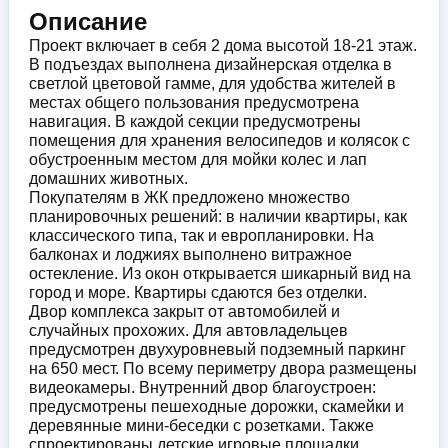
Описание
Проект включает в себя 2 дома высотой 18-21 этаж.
В подъездах выполнена дизайнерская отделка в
светлой цветовой гамме, для удобства жителей в
местах общего пользования предусмотрена
навигация. В каждой секции предусмотрены
помещения для хранения велосипедов и колясок с
обустроенным местом для мойки колес и лап
домашних животных.
Покупателям в ЖК предложено множество
планировочных решений: в наличии квартиры, как
классического типа, так и европланировки. На
балконах и лоджиях выполнено витражное
остекление. Из окон открывается шикарный вид на
город и море. Квартиры сдаются без отделки.
Двор комплекса закрыт от автомобилей и
случайных прохожих. Для автовладельцев
предусмотрен двухуровневый подземный паркинг
на 650 мест. По всему периметру двора размещены
видеокамеры. Внутренний двор благоустроен:
предусмотрены пешеходные дорожки, скамейки и
деревянные мини-беседки с розетками. Также
спроектированы детские игровые площадки,