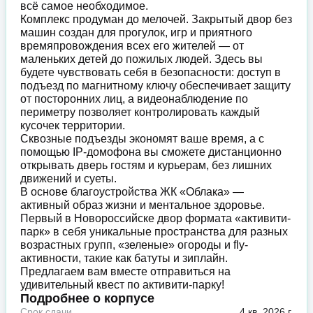
всё самое необходимое.
Комплекс продуман до мелочей. Закрытый двор без
машин создан для прогулок, игр и приятного
времяпровождения всех его жителей — от
маленьких детей до пожилых людей. Здесь вы
будете чувствовать себя в безопасности: доступ в
подъезд по магнитному ключу обеспечивает защиту
от посторонних лиц, а видеонаблюдение по
периметру позволяет контролировать каждый
кусочек территории.
Сквозные подъезды экономят ваше время, а с
помощью IP-домофона вы сможете дистанционно
открывать дверь гостям и курьерам, без лишних
движений и суеты.
В основе благоустройства ЖК «Облака» —
активный образ жизни и ментальное здоровье.
Первый в Новороссийске двор формата «активити-
парк» в себя уникальные пространства для разных
возрастных групп, «зеленые» огороды и fly-
активности, такие как батуты и зиплайн.
Предлагаем вам вместе отправиться на
удивительный квест по активити-парку!
Подробнее о корпусе
Срок сдачи
4 кв. 2026 г.