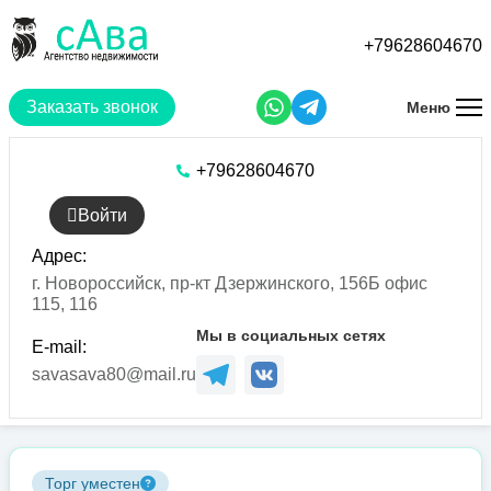
Перейти
к
+79628604670
основному
содержанию
Заказать звонок
Меню
+79628604670
Войти
Адрес:
г. Новороссийск, пр-кт Дзержинского, 156Б офис
115, 116
Мы в социальных сетях
E-mail:
savasava80@mail.ru
Торг уместен