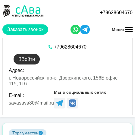
Перейти
к
+79628604670
основному
содержанию
Заказать звонок
Меню
+79628604670
Войти
Адрес:
г. Новороссийск, пр-кт Дзержинского, 156Б офис
115, 116
Мы в социальных сетях
E-mail:
savasava80@mail.ru
Торг уместен