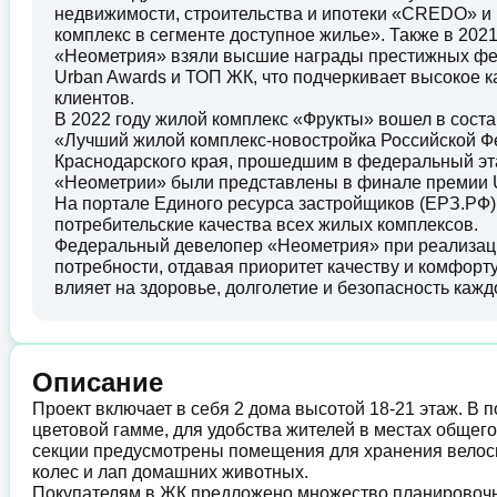
недвижимости, строительства и ипотеки «CREDO» и
комплекс в сегменте доступное жилье». Также в 202
«Неометрия» взяли высшие награды престижных фед
Urban Awards и ТОП ЖК, что подчеркивает высокое 
клиентов.
В 2022 году жилой комплекс «Фрукты» вошел в сос
«Лучший жилой комплекс-новостройка Российской Ф
Краснодарского края, прошедшим в федеральный эта
«Неометрии» были представлены в финале премии U
На портале Единого ресурса застройщиков (ЕРЗ.РФ)
потребительские качества всех жилых комплексов.
Федеральный девелопер «Неометрия» при реализации
потребности, отдавая приоритет качеству и комфорту
влияет на здоровье, долголетие и безопасность кажд
Описание
Проект включает в себя 2 дома высотой 18-21 этаж. В 
цветовой гамме, для удобства жителей в местах общег
секции предусмотрены помещения для хранения велоси
колес и лап домашних животных.
Покупателям в ЖК предложено множество планировочны