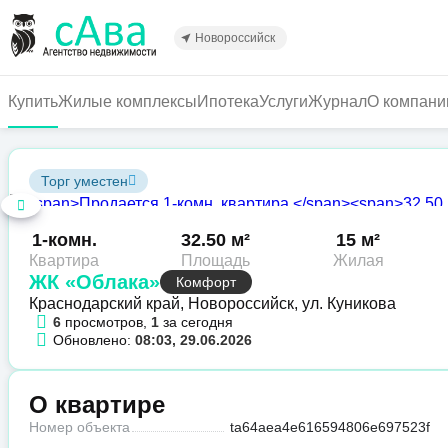
Перейти
к
Новороссийск
основному
содержанию
Купить
Жилые комплексы
Ипотека
Услуги
Журнал
О компани
Торг уместен
1-комн.
32.50 м²
15 м²
Квартира
Площадь
Жилая
ЖК «Облака»
Комфорт
Краснодарский край, Новороссийск, ул. Куникова
6
просмотров,
1
за сегодня
Обновлено:
08:03, 29.06.2026
О квартире
Номер объекта
ta64aea4e616594806e697523f