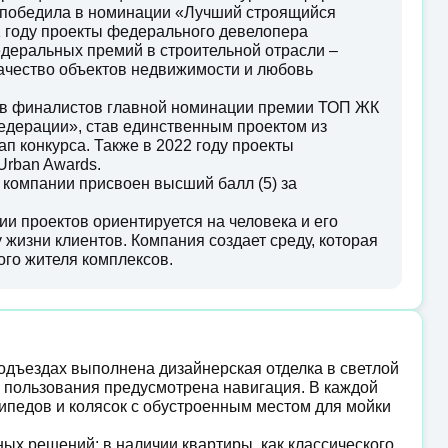
 победила в номинации «Лучший строящийся
1 году проекты федерального девелопера
еральных премий в строительной отрасли –
качество объектов недвижимости и любовь
тав финалистов главной номинации премии ТОП ЖК
едерации», став единственным проектом из
п конкурса. Также в 2022 году проекты
rban Awards.
 компании присвоен высший балл (5) за
 проектов ориентируется на человека и его
 жизни клиентов. Компания создает среду, которая
ого жителя комплексов.
подъездах выполнена дизайнерская отделка в светлой
о пользования предусмотрена навигация. В каждой
педов и колясок с обустроенным местом для мойки
х решений: в наличии квартиры, как классического