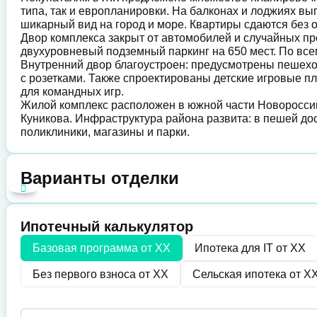
типа, так и европланировки. На балконах и лоджиях в
шикарный вид на город и море. Квартиры сдаются без 
Двор комплекса закрыт от автомобилей и случайных п
двухуровневый подземный паркинг на 650 мест. По вс
Внутренний двор благоустроен: предусмотрены пешехо
с розетками. Также спроектированы детские игровые 
для командных игр.
Жилой комплекс расположен в южной части Новороссий
Куникова. Инфраструктура района развита: в пешей дос
поликлиники, магазины и парки.
Варианты отделки
Ипотечный калькулятор
Базовая программа от
XX
Ипотека для IT от
XX
Без первого взноса от
XX
Сельская ипотека от
X