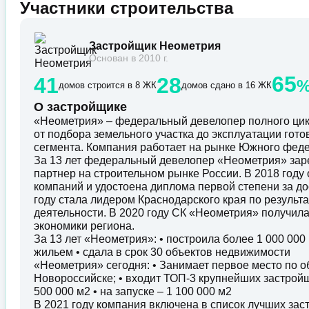
Участники строительства
Застройщик Неометрия
Основан в 2010 г.
65
41
28
домов строится в 8 ЖК
домов сдано в 16 ЖК
О застройщике
«Неометрия» – федеральный девелопер полного цик
от подбора земельного участка до эксплуатации гот
сегмента. Компания работает на рынке Южного федер
За 13 лет федеральный девелопер «Неометрия» зар
партнер на строительном рынке России. В 2018 год
компаний и удостоена диплома первой степени за до
году стала лидером Краснодарского края по резуль
деятельности. В 2020 году СК «Неометрия» получил
экономики региона.
За 13 лет «Неометрия»: • построила более 1 000 00
жильем • сдала в срок 30 объектов недвижимости
«Неометрия» сегодня: • Занимает первое место по о
Новороссийске; • входит ТОП-3 крупнейших застройщ
500 000 м2 • на запуске – 1 100 000 м2
В 2021 году компания включена в список лучших за