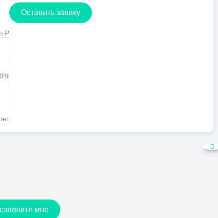
Оставить заявку
н Р
90%
лет
езвоните мне