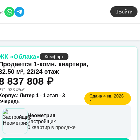
Войти
ь:
ЖК «Облака»
Комфорт
Продается 1-комн. квартира,
32.50 м², 22/24 этаж
8 837 808 ₽
271 933 ₽/м²
Корпус: Литер 1 - 1 этап - 3
Сдача 4 кв. 2026
г.
очередь
Неометрия
Застройщик
0 квартир в продаже