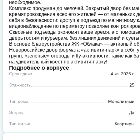
необходимое.
Комплекс продуман до мелочей. Закрытый двор без маши
времяпровождения всех его жителей — от маленьких де
себя в безопасности: доступ в подъезд по магнитному 
видеонаблюдение по периметру позволяет контролиров
Сквозные подъезды экономят ваше время, а с помощь
дверь гостям и курьерам, без лишних движений и суеты
В основе благоустройства ЖК «Облака» — активный об
Новороссийске двор формата «активити-парк» в себя 
групп, «зеленые» огороды и fly-активности, такие как 
на удивительный квест по активити-парку!
Подробнее о корпусе
Срок сдачи
4 кв. 2026 г.
Этажность
25
Тип дома
Монолитный
Эскроу
Да
Тип жилья
Квартиры