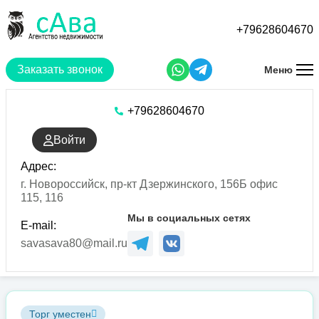
Перейти
к
+79628604670
основному
содержанию
Заказать звонок
Меню
+79628604670
Войти
Адрес:
г. Новороссийск, пр-кт Дзержинского, 156Б офис
115, 116
Мы в социальных сетях
E-mail:
savasava80@mail.ru
Торг уместен