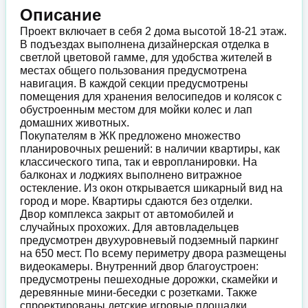
Описание
Проект включает в себя 2 дома высотой 18-21 этаж.
В подъездах выполнена дизайнерская отделка в
светлой цветовой гамме, для удобства жителей в
местах общего пользования предусмотрена
навигация. В каждой секции предусмотрены
помещения для хранения велосипедов и колясок с
обустроенным местом для мойки колес и лап
домашних животных.
Покупателям в ЖК предложено множество
планировочных решений: в наличии квартиры, как
классического типа, так и европланировки. На
балконах и лоджиях выполнено витражное
остекление. Из окон открывается шикарный вид на
город и море. Квартиры сдаются без отделки.
Двор комплекса закрыт от автомобилей и
случайных прохожих. Для автовладельцев
предусмотрен двухуровневый подземный паркинг
на 650 мест. По всему периметру двора размещены
видеокамеры. Внутренний двор благоустроен:
предусмотрены пешеходные дорожки, скамейки и
деревянные мини-беседки с розетками. Также
спроектированы детские игровые площадки,