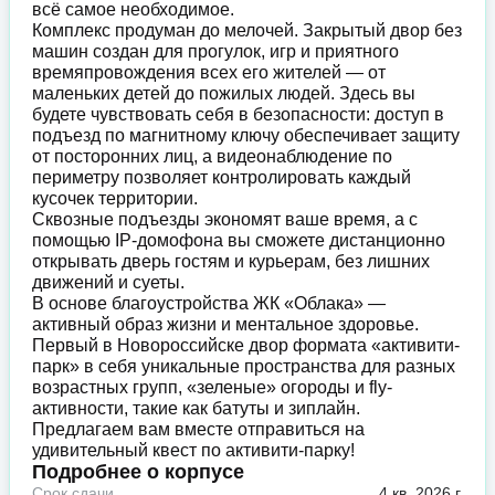
всё самое необходимое.
Комплекс продуман до мелочей. Закрытый двор без
машин создан для прогулок, игр и приятного
времяпровождения всех его жителей — от
маленьких детей до пожилых людей. Здесь вы
будете чувствовать себя в безопасности: доступ в
подъезд по магнитному ключу обеспечивает защиту
от посторонних лиц, а видеонаблюдение по
периметру позволяет контролировать каждый
кусочек территории.
Сквозные подъезды экономят ваше время, а с
помощью IP-домофона вы сможете дистанционно
открывать дверь гостям и курьерам, без лишних
движений и суеты.
В основе благоустройства ЖК «Облака» —
активный образ жизни и ментальное здоровье.
Первый в Новороссийске двор формата «активити-
парк» в себя уникальные пространства для разных
возрастных групп, «зеленые» огороды и fly-
активности, такие как батуты и зиплайн.
Предлагаем вам вместе отправиться на
удивительный квест по активити-парку!
Подробнее о корпусе
Срок сдачи
4 кв. 2026 г.