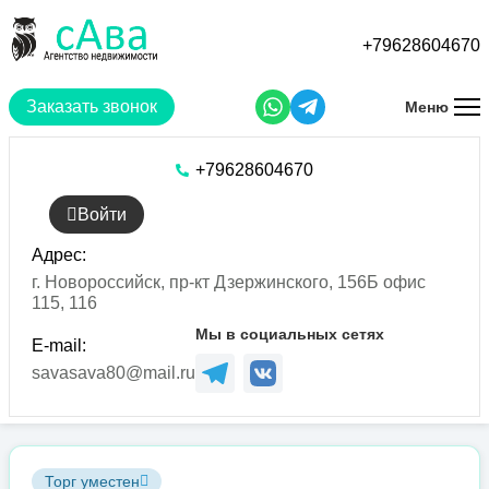
Перейти
к
+79628604670
основному
содержанию
Заказать звонок
Меню
+79628604670
Войти
Адрес:
г. Новороссийск, пр-кт Дзержинского, 156Б офис
115, 116
Мы в социальных сетях
E-mail:
savasava80@mail.ru
Торг уместен