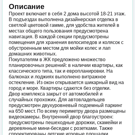
Описание
Проект включает в себя 2 дома высотой 18-21 этаж.
В подъездах выполнена дизайнерская отделка в
светлой цветовой гамме, для удобства жителей в
местах общего пользования предусмотрена
навигация. В каждой секции предусмотрены
помещения для хранения велосипедов и колясок с
обустроенным местом для мойки колес и лап
домашних животных.
Покупателям в ЖК предложено множество
планировочных решений: в наличии квартиры, как
классического типа, так и европланировки. На
балконах и лоджиях выполнено витражное
остекление. Из окон открывается шикарный вид на
город и море. Квартиры сдаются без отделки.
Двор комплекса закрыт от автомобилей и
случайных прохожих. Для автовладельцев
предусмотрен двухуровневый подземный паркинг
на 650 мест. По всему периметру двора размещены
видеокамеры. Внутренний двор благоустроен:
предусмотрены пешеходные дорожки, скамейки и
деревянные мини-беседки с розетками. Также
спроектированы детские игровые площадки,