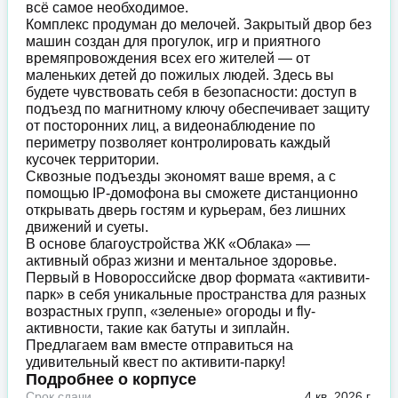
всё самое необходимое.
Комплекс продуман до мелочей. Закрытый двор без
машин создан для прогулок, игр и приятного
времяпровождения всех его жителей — от
маленьких детей до пожилых людей. Здесь вы
будете чувствовать себя в безопасности: доступ в
подъезд по магнитному ключу обеспечивает защиту
от посторонних лиц, а видеонаблюдение по
периметру позволяет контролировать каждый
кусочек территории.
Сквозные подъезды экономят ваше время, а с
помощью IP-домофона вы сможете дистанционно
открывать дверь гостям и курьерам, без лишних
движений и суеты.
В основе благоустройства ЖК «Облака» —
активный образ жизни и ментальное здоровье.
Первый в Новороссийске двор формата «активити-
парк» в себя уникальные пространства для разных
возрастных групп, «зеленые» огороды и fly-
активности, такие как батуты и зиплайн.
Предлагаем вам вместе отправиться на
удивительный квест по активити-парку!
Подробнее о корпусе
Срок сдачи
4 кв. 2026 г.