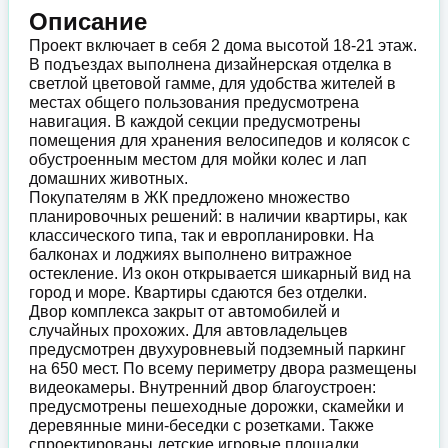
Описание
Проект включает в себя 2 дома высотой 18-21 этаж.
В подъездах выполнена дизайнерская отделка в
светлой цветовой гамме, для удобства жителей в
местах общего пользования предусмотрена
навигация. В каждой секции предусмотрены
помещения для хранения велосипедов и колясок с
обустроенным местом для мойки колес и лап
домашних животных.
Покупателям в ЖК предложено множество
планировочных решений: в наличии квартиры, как
классического типа, так и европланировки. На
балконах и лоджиях выполнено витражное
остекление. Из окон открывается шикарный вид на
город и море. Квартиры сдаются без отделки.
Двор комплекса закрыт от автомобилей и
случайных прохожих. Для автовладельцев
предусмотрен двухуровневый подземный паркинг
на 650 мест. По всему периметру двора размещены
видеокамеры. Внутренний двор благоустроен:
предусмотрены пешеходные дорожки, скамейки и
деревянные мини-беседки с розетками. Также
спроектированы детские игровые площадки,