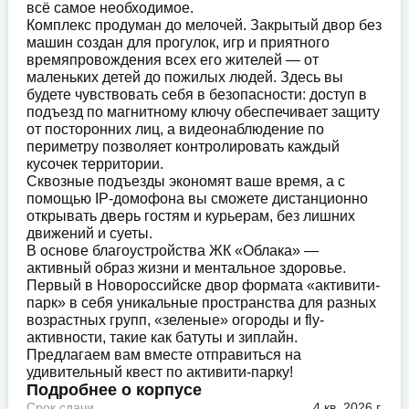
всё самое необходимое.
Комплекс продуман до мелочей. Закрытый двор без
машин создан для прогулок, игр и приятного
времяпровождения всех его жителей — от
маленьких детей до пожилых людей. Здесь вы
будете чувствовать себя в безопасности: доступ в
подъезд по магнитному ключу обеспечивает защиту
от посторонних лиц, а видеонаблюдение по
периметру позволяет контролировать каждый
кусочек территории.
Сквозные подъезды экономят ваше время, а с
помощью IP-домофона вы сможете дистанционно
открывать дверь гостям и курьерам, без лишних
движений и суеты.
В основе благоустройства ЖК «Облака» —
активный образ жизни и ментальное здоровье.
Первый в Новороссийске двор формата «активити-
парк» в себя уникальные пространства для разных
возрастных групп, «зеленые» огороды и fly-
активности, такие как батуты и зиплайн.
Предлагаем вам вместе отправиться на
удивительный квест по активити-парку!
Подробнее о корпусе
Срок сдачи
4 кв. 2026 г.