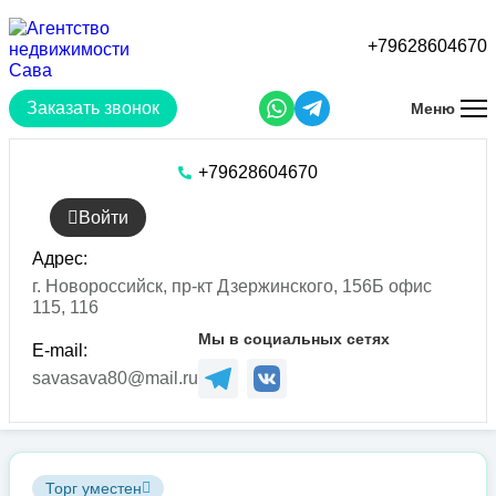
Перейти
к
+79628604670
основному
содержанию
Заказать звонок
Меню
+79628604670
Войти
Адрес:
г. Новороссийск, пр-кт Дзержинского, 156Б офис
115, 116
Мы в социальных сетях
E-mail:
savasava80@mail.ru
Торг уместен