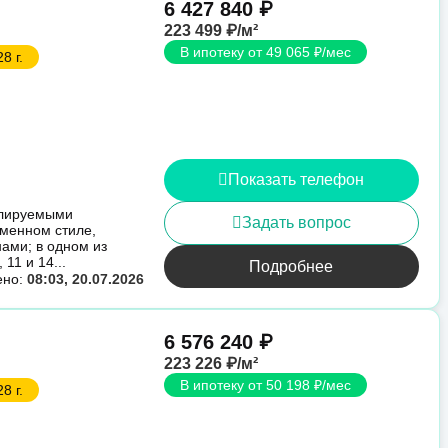
6 427 840 ₽
223 499 ₽/м²
В ипотеку от 49 065 ₽/мес
8 г.
Показать телефон
илируемыми
Задать вопрос
еменном стиле,
ами; в одном из
11 и 14...
Подробнее
ено:
08:03, 20.07.2026
6 576 240 ₽
223 226 ₽/м²
В ипотеку от 50 198 ₽/мес
8 г.