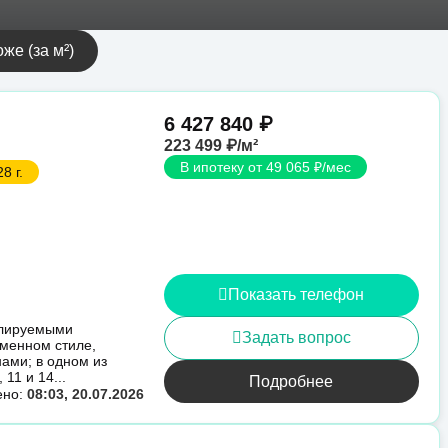
же (за м²)
6 427 840 ₽
223 499 ₽/м²
В ипотеку от 49 065 ₽/мес
8 г.
Показать телефон
илируемыми
Задать вопрос
еменном стиле,
ами; в одном из
11 и 14...
Подробнее
ено:
08:03, 20.07.2026