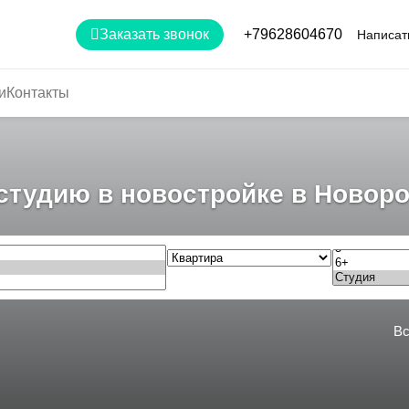
Заказать звонок
+79628604670
Написат
и
Контакты
студию в новостройке в Новор
Вс