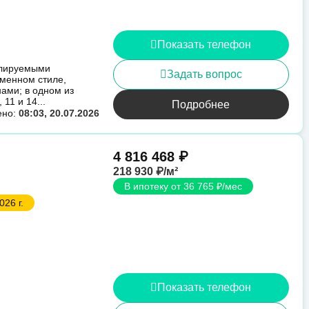
Показать телефон
илируемыми
Задать вопрос
еменном стиле,
ами; в одном из
11 и 14...
Подробнее
ено:
08:03, 20.07.2026
4 816 468 ₽
218 930 ₽/м²
В ипотеку от 36 765 ₽/мес
026 г.
Показать телефон