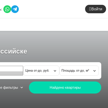
Войти
ь:
оссийске
Цена от-до, руб.
Площадь от-до, м²
е фильтры
Найдено
квартиры