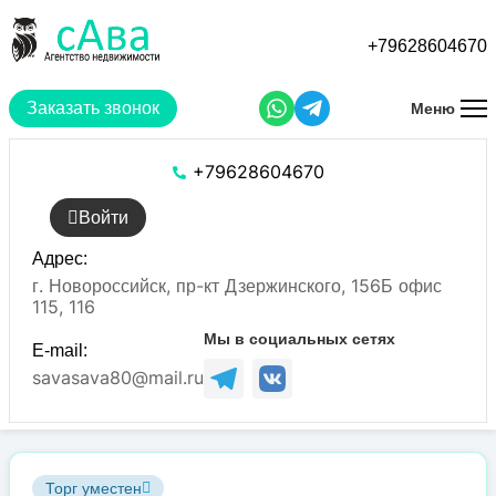
Перейти
к
+79628604670
основному
содержанию
Заказать звонок
Меню
+79628604670
Войти
Адрес:
г. Новороссийск, пр-кт Дзержинского, 156Б офис
115, 116
Мы в социальных сетях
E-mail:
savasava80@mail.ru
Торг уместен