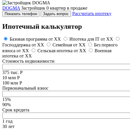
DOGMA
Застройщик
0 квартир в продаже
Рассчитать ипотеку
Показать телефон
Задать вопрос
Ипотечный калькулятор
Базовая программа от
XX
Ипотека для IT от
XX
Господдержка от
XX
Семейная от
XX
Без первого
взноса от
XX
Сельская ипотека от
XX
Военная
ипотека от
XX
Стоимость недвижимости
375 тыс. Р
10 млн Р
100 млн Р
Первоначальный взнос
15%
90%
Срок кредита
1 год
30 лет