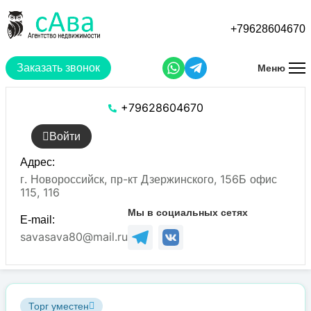
Перейти
к
+79628604670
основному
содержанию
Заказать звонок
Меню
+79628604670
Войти
Адрес:
г. Новороссийск, пр-кт Дзержинского, 156Б офис
115, 116
Мы в социальных сетях
E-mail:
savasava80@mail.ru
Торг уместен