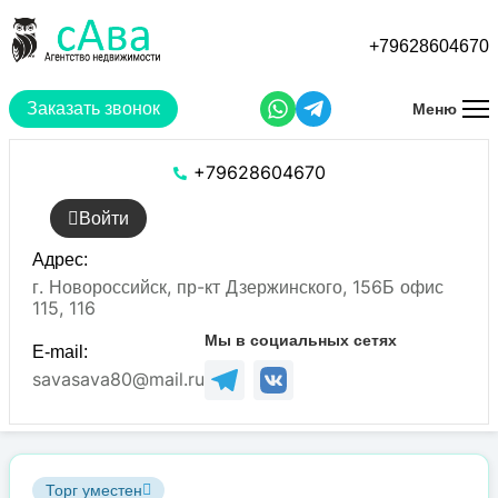
Перейти
к
+79628604670
основному
содержанию
Заказать звонок
Меню
+79628604670
Войти
Адрес:
г. Новороссийск, пр-кт Дзержинского, 156Б офис
115, 116
Мы в социальных сетях
E-mail:
savasava80@mail.ru
Торг уместен