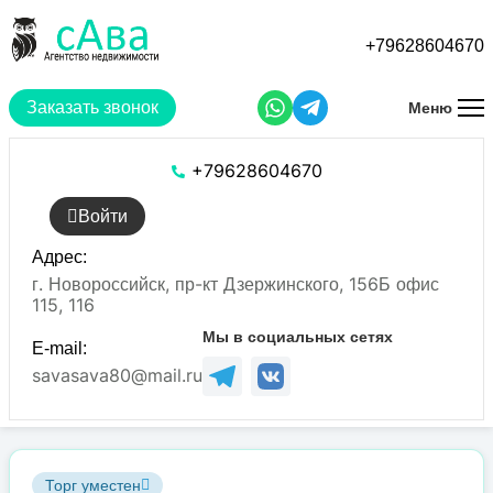
Перейти
к
+79628604670
основному
содержанию
Заказать звонок
Меню
+79628604670
Войти
Адрес:
г. Новороссийск, пр-кт Дзержинского, 156Б офис
115, 116
Мы в социальных сетях
E-mail:
savasava80@mail.ru
Торг уместен