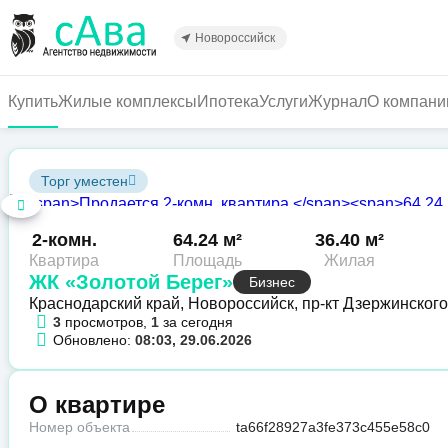
Перейти
к
Новороссийск
основному
содержанию
Купить
Жилые комплексы
Ипотека
Услуги
Журнал
О компани
Торг уместен
2-комн.
64.24 м²
36.40 м²
Квартира
Площадь
Жилая
ЖК «Золотой Берег»
Бизнес
Краснодарский край, Новороссийск, пр-кт Дзержинского
3
просмотров,
1
за сегодня
Обновлено:
08:03, 29.06.2026
О квартире
Номер объекта
ta66f28927a3fe373c455e58c0