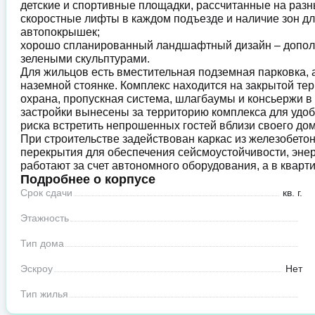
детские и спортивные площадки, рассчитанные на разн
скоростные лифты в каждом подъезде и наличие зон дл
автопокрышек;
хорошо спланированный ландшафтный дизайн – дополн
зелеными скульптурами.
Для жильцов есть вместительная подземная парковка, а
наземной стоянке. Комплекс находится на закрытой те
охрана, пропускная система, шлагбаумы и консьержи 
застройки вынесены за территорию комплекса для удо
риска встретить непрошенных гостей вблизи своего дом
При строительстве задействован каркас из железобето
перекрытия для обеспечения сейсмоустойчивости, эне
работают за счет автономного оборудования, а в кварти
Подробнее о корпусе
Срок сдачи
кв. г.
Этажность
Тип дома
Эскроу
Нет
Тип жилья