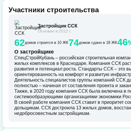
Участники строительства
Застройщик ССК
Основан в 2012 г.
46
62
74
домов строится в 10 ЖК
домов сдано в 18 ЖК
О застройщике
СпецСтройКубань – российская строительная комп
жилых комплексов в Краснодаре. Компания ССК раст
развития и потенциал роста. Стандарты ССК – это в
ориентированность на комфорт и развитую инфрастр
Деятельность специалистов группы компаний ССК да
полностью – начиная от составления проекта и зак
Также, в 2020 году компания ССК была включена в 
системообразующими организациями экономики Рос
В своей работе компания ССК ставит в приоритет с
дольщикам. ССК достроила 13 жилых домов, восста
недобросовестным застройщикам.