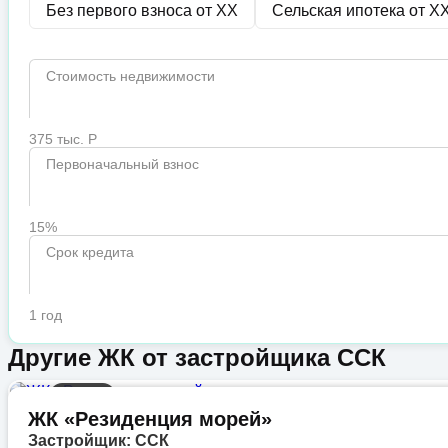
Без первого взноса от
XX
Сельская ипотека от
X
Стоимость недвижимости
375 тыс. Р
Первоначальный взнос
15%
Срок кредита
1 год
Другие ЖК от застройщика ССК
Бизнес
ЖК «Резиденция морей»
Застройщик: ССК