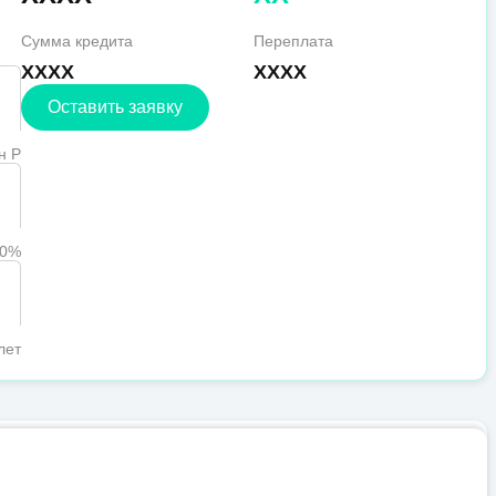
Сумма кредита
Переплата
XXXX
XXXX
Оставить заявку
н Р
90%
лет