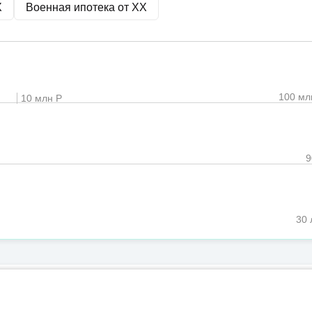
X
Военная ипотека от
XX
100 мл
10 млн Р
30 