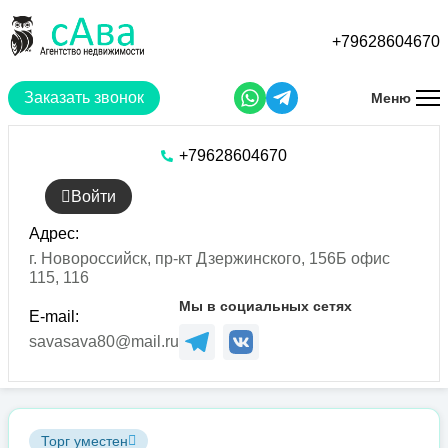
Перейти
к
+79628604670
основному
содержанию
Заказать звонок
Меню
+79628604670
Войти
Адрес:
г. Новороссийск, пр-кт Дзержинского, 156Б офис
115, 116
Мы в социальных сетях
E-mail:
savasava80@mail.ru
Торг уместен