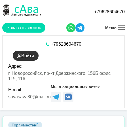
Перейти
к
+79628604670
основному
содержанию
Заказать звонок
Меню
+79628604670
Войти
Адрес:
г. Новороссийск, пр-кт Дзержинского, 156Б офис
115, 116
Мы в социальных сетях
E-mail:
savasava80@mail.ru
Торг уместен