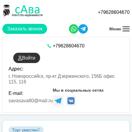
Перейти
к
+79628604670
основному
содержанию
Заказать звонок
Меню
+79628604670
Войти
Адрес:
г. Новороссийск, пр-кт Дзержинского, 156Б офис
115, 116
Мы в социальных сетях
E-mail:
savasava80@mail.ru
Торг уместен