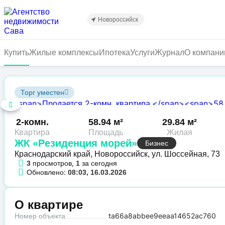
Перейти
к
Новороссийск
основному
содержанию
Купить
Жилые комплексы
Ипотека
Услуги
Журнал
О компани
Торг уместен
2-комн.
58.94 м²
29.84 м²
Квартира
Площадь
Жилая
ЖК «Резиденция морей»
Бизнес
Краснодарский край, Новороссийск, ул. Шоссейная, 73
просмотров,
за сегодня
3
1
Обновлено:
08:03, 16.03.2026
О квартире
Номер объекта
ta66a8abbee9eeaa14652ac760