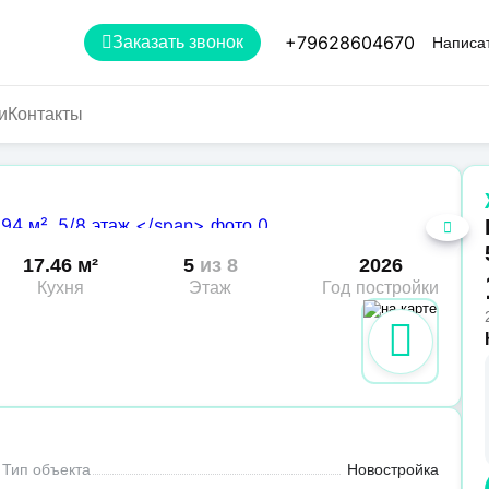
+79628604670
Заказать звонок
Написат
и
Контакты
17.46 м²
5
из 8
2026
Кухня
Этаж
Год постройки
Тип объекта
Новостройка