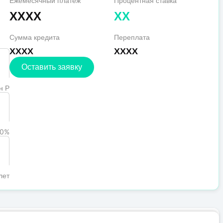
Ежемесячный платеж
Процентная ставка
XXXX
XX
Сумма кредита
Переплата
XXXX
XXXX
Оставить заявку
н Р
0%
лет