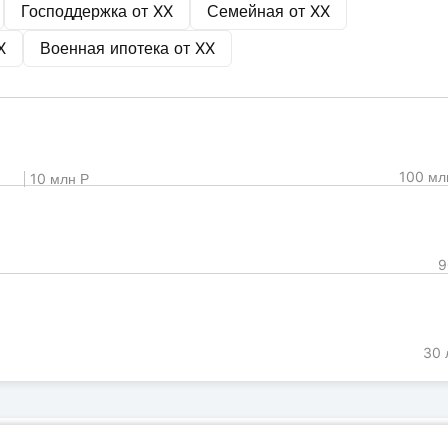
Господдержка от
XX
Семейная от
XX
X
Военная ипотека от
XX
100 мл
10 млн Р
9
30 