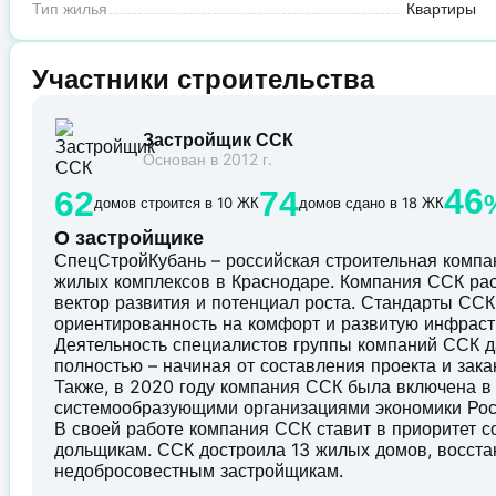
Тип жилья
Квартиры
Участники строительства
Застройщик ССК
Основан в 2012 г.
46
62
74
домов строится в 10 ЖК
домов сдано в 18 ЖК
О застройщике
СпецСтройКубань – российская строительная комп
жилых комплексов в Краснодаре. Компания ССК рас
вектор развития и потенциал роста. Стандарты ССК 
ориентированность на комфорт и развитую инфраст
Деятельность специалистов группы компаний ССК д
полностью – начиная от составления проекта и зак
Также, в 2020 году компания ССК была включена в
системообразующими организациями экономики Рос
В своей работе компания ССК ставит в приоритет 
дольщикам. ССК достроила 13 жилых домов, восст
недобросовестным застройщикам.