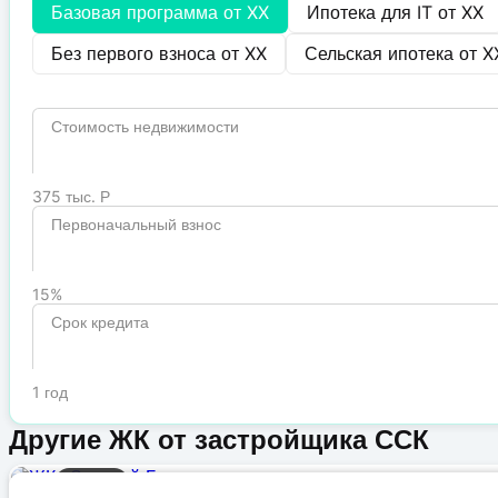
Базовая программа от
XX
Ипотека для IT от
XX
Без первого взноса от
XX
Сельская ипотека от
X
Стоимость недвижимости
375 тыс. Р
Первоначальный взнос
15%
Срок кредита
1 год
Другие ЖК от застройщика ССК
Бизнес