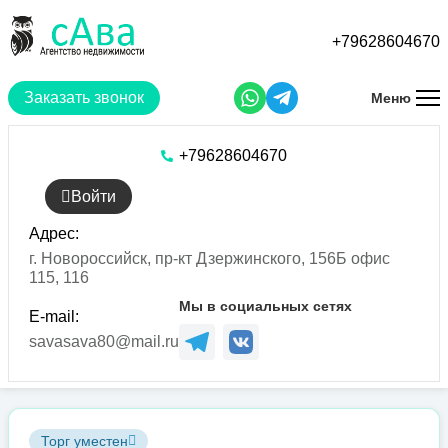
Перейти
к
+79628604670
основному
содержанию
Заказать звонок
Меню
+79628604670
Войти
Адрес:
г. Новороссийск, пр-кт Дзержинского, 156Б офис
115, 116
Мы в социальных сетях
E-mail:
savasava80@mail.ru
Торг уместен