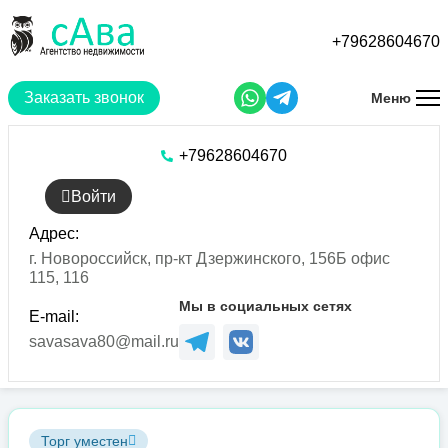
Перейти
к
+79628604670
основному
содержанию
Заказать звонок
Меню
+79628604670
Войти
Адрес:
г. Новороссийск, пр-кт Дзержинского, 156Б офис
115, 116
Мы в социальных сетях
E-mail:
savasava80@mail.ru
Торг уместен