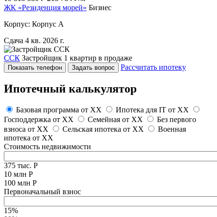
ЖК «Резиденция морей»
Бизнес
Корпус: Корпус А
Сдача 4 кв. 2026 г.
ССК
Застройщик
1 квартир в продаже
Рассчитать ипотеку
Показать телефон
Задать вопрос
Ипотечный калькулятор
Базовая программа от
XX
Ипотека для IT от
XX
Господдержка от
XX
Семейная от
XX
Без первого
взноса от
XX
Сельская ипотека от
XX
Военная
ипотека от
XX
Стоимость недвижимости
375 тыс. Р
10 млн Р
100 млн Р
Первоначальный взнос
15%