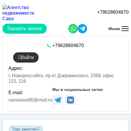
Перейти
к
+79628604670
основному
содержанию
Заказать звонок
Меню
+79628604670
Войти
Адрес:
г. Новороссийск, пр-кт Дзержинского, 156Б офис
115, 116
Мы в социальных сетях
E-mail:
savasava80@mail.ru
Торг уместен