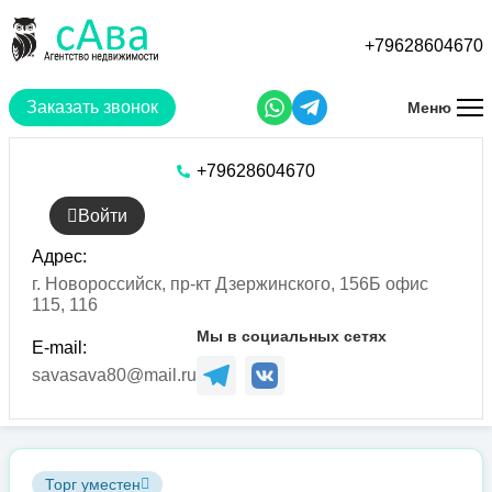
Перейти
к
+79628604670
основному
содержанию
Заказать звонок
Меню
+79628604670
Войти
Адрес:
г. Новороссийск, пр-кт Дзержинского, 156Б офис
115, 116
Мы в социальных сетях
E-mail:
savasava80@mail.ru
Торг уместен