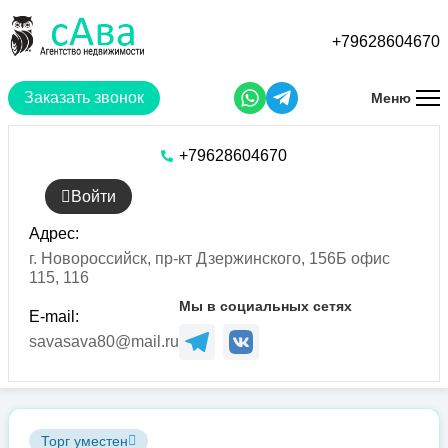
Перейти
к
+79628604670
основному
содержанию
Заказать звонок
Меню
+79628604670
Войти
Адрес:
г. Новороссийск, пр-кт Дзержинского, 156Б офис
115, 116
Мы в социальных сетях
E-mail:
savasava80@mail.ru
Торг уместен