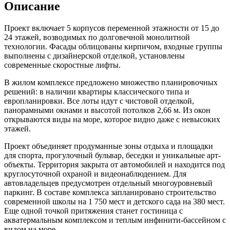
Описание
Проект включает 5 корпусов переменной этажности от 15 до
24 этажей, возводимых по долговечной монолитной
технологии. Фасады облицованы кирпичом, входные группы
выполнены с дизайнерской отделкой, установлены
современные скоростные лифты.
В жилом комплексе предложено множество планировочных
решений: в наличии квартиры классического типа и
европланировки. Все лоты идут с чистовой отделкой,
панорамными окнами и высотой потолков 2,66 м. Из окон
открываются виды на море, которое видно даже с невысоких
этажей.
Проект объединяет продуманные зоны отдыха и площадки
для спорта, прогулочный бульвар, беседки и уникальные арт-
объекты. Территория закрыта от автомобилей и находится под
круглосуточной охраной и видеонаблюдением. Для
автовладельцев предусмотрен отдельный многоуровневый
паркинг. В составе комплекса запланировано строительство
современной школы на 1 750 мест и детского сада на 380 мест.
Еще одной точкой притяжения станет гостиница с
акватермальным комплексом и теплым инфинити-бассейном с
видом на море.