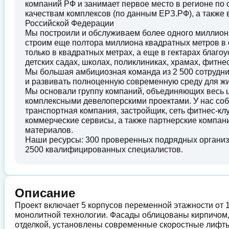
компаний РФ и занимает первое место в регионе по
качествам комплексов (по данным ЕРЗ.РФ), а также
Российской Федерации
Мы построили и обслуживаем более одного миллион
строим еще полтора миллиона квадратных метров в 
только в квадратных метрах, а еще в гектарах благ
детских садах, школах, поликлиниках, храмах, фитнес
Мы большая амбициозная команда из 2 500 сотрудн
и развивать полноценную современную среду для ж
Мы основали группу компаний, объединяющих весь ц
комплексными девелоперскими проектами. У нас соб
транспортная компания, застройщик, сеть фитнес-кл
коммерческие сервисы, а также партнерские компани
материалов.
Наши ресурсы: 300 проверенных подрядных организа
2500 квалифицированных специалистов.
Описание
Проект включает 5 корпусов переменной этажности от 
монолитной технологии. Фасады облицованы кирпичом
отделкой, установлены современные скоростные лифт