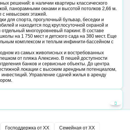
ных решений: в наличии квартиры классического
лкой, панорамными окнами и высотой потолков 2,66 м.
е с невысоких этажей.
и для спорта, прогулочный бульвар, беседки и
обилей и находится под круглосуточной охраной и
отдельный многоуровневый паркинг. В составе
олы на 1 750 мест и детского сада на 380 мест. Еще
мальным комплексом и теплым инфинити-бассейном с
 одном из самых живописных и востребованных
 пешком от пляжа Алексино. В пешей доступности
 отделения банков и сервисные объекты. До центра
естижной локации с высоким арендным потенциалом,
 инвестиций. Управление сдачей жилья в аренду
ором.
Господдержка от
XX
Семейная от
XX