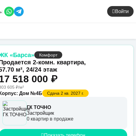
Войти
ь:
ЖК «Барса»
Комфорт
Продается 2-комн. квартира,
57.70 м², 24/24 этаж
17 518 000 ₽
303 605 ₽/м²
Корпус: Дом №4Б
Сдача 2 кв. 2027 г.
ГК ТОЧНО
Застройщик
0 квартир в продаже
Показать телефон