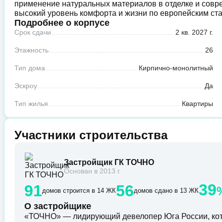
применение натуральных материалов в отделке и совр
высокий уровень комфорта и жизни по европейским ст
Подробнее о корпусе
Срок сдачи
2 кв. 2027 г.
Этажность
26
Тип дома
Кирпично-монолитный
Эскроу
Да
Тип жилья
Квартиры
Участники строительства
Застройщик ГК ТОЧНО
Основан в 2013 г.
39
91
56
домов строится в 14 ЖК
домов сдано в 13 ЖК
О застройщике
«ТОЧНО» — лидирующий девелопер Юга России, кот