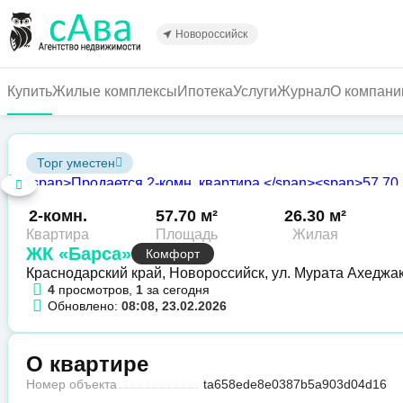
Перейти
к
Новороссийск
основному
содержанию
Купить
Жилые комплексы
Ипотека
Услуги
Журнал
О компани
Торг уместен
2-комн.
57.70 м²
26.30 м²
Квартира
Площадь
Жилая
ЖК «Барса»
Комфорт
Краснодарский край, Новороссийск, ул. Мурата Ахеджа
4
просмотров,
1
за сегодня
Обновлено:
08:08, 23.02.2026
О квартире
Номер объекта
ta658ede8e0387b5a903d04d16