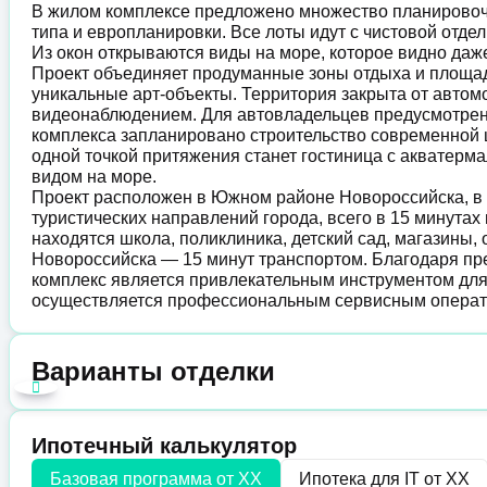
В жилом комплексе предложено множество планировоч
типа и европланировки. Все лоты идут с чистовой отде
Из окон открываются виды на море, которое видно даж
Проект объединяет продуманные зоны отдыха и площадк
уникальные арт-объекты. Территория закрыта от автом
видеонаблюдением. Для автовладельцев предусмотрен 
комплекса запланировано строительство современной шк
одной точкой притяжения станет гостиница с акватер
видом на море.
Проект расположен в Южном районе Новороссийска, в
туристических направлений города, всего в 15 минутах
находятся школа, поликлиника, детский сад, магазины,
Новороссийска — 15 минут транспортом. Благодаря пр
комплекс является привлекательным инструментом для
осуществляется профессиональным сервисным операт
Варианты отделки
Ипотечный калькулятор
Базовая программа от
XX
Ипотека для IT от
XX