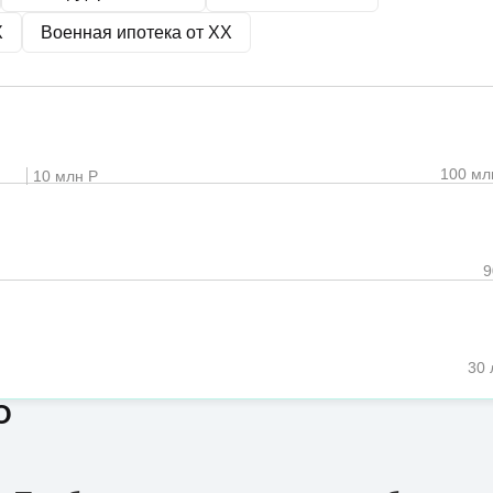
X
Военная ипотека от
XX
100 мл
10 млн Р
30 
О