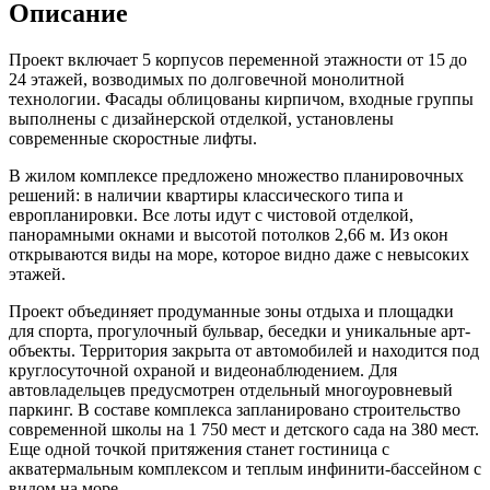
Описание
Проект включает 5 корпусов переменной этажности от 15 до
24 этажей, возводимых по долговечной монолитной
технологии. Фасады облицованы кирпичом, входные группы
выполнены с дизайнерской отделкой, установлены
современные скоростные лифты.
В жилом комплексе предложено множество планировочных
решений: в наличии квартиры классического типа и
европланировки. Все лоты идут с чистовой отделкой,
панорамными окнами и высотой потолков 2,66 м. Из окон
открываются виды на море, которое видно даже с невысоких
этажей.
Проект объединяет продуманные зоны отдыха и площадки
для спорта, прогулочный бульвар, беседки и уникальные арт-
объекты. Территория закрыта от автомобилей и находится под
круглосуточной охраной и видеонаблюдением. Для
автовладельцев предусмотрен отдельный многоуровневый
паркинг. В составе комплекса запланировано строительство
современной школы на 1 750 мест и детского сада на 380 мест.
Еще одной точкой притяжения станет гостиница с
акватермальным комплексом и теплым инфинити-бассейном с
видом на море.