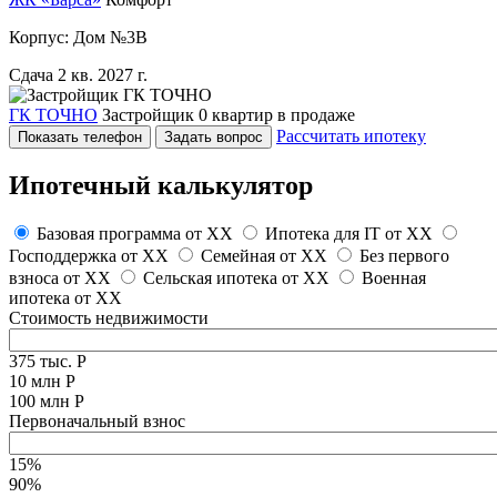
Корпус: Дом №3В
Сдача 2 кв. 2027 г.
ГК ТОЧНО
Застройщик
0 квартир в продаже
Рассчитать ипотеку
Показать телефон
Задать вопрос
Ипотечный калькулятор
Базовая программа от
XX
Ипотека для IT от
XX
Господдержка от
XX
Семейная от
XX
Без первого
взноса от
XX
Сельская ипотека от
XX
Военная
ипотека от
XX
Стоимость недвижимости
375 тыс. Р
10 млн Р
100 млн Р
Первоначальный взнос
15%
90%