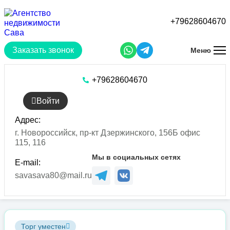
Перейти
к
+79628604670
основному
содержанию
Заказать звонок
Меню
+79628604670
Войти
Адрес:
г. Новороссийск, пр-кт Дзержинского, 156Б офис
115, 116
Мы в социальных сетях
E-mail:
savasava80@mail.ru
Торг уместен