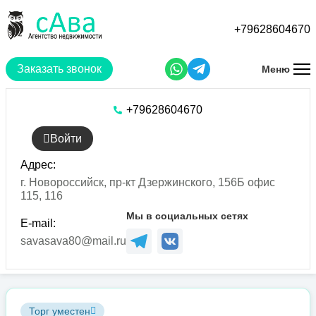
Перейти
к
+79628604670
основному
содержанию
Заказать звонок
Меню
+79628604670
Войти
Адрес:
г. Новороссийск, пр-кт Дзержинского, 156Б офис
115, 116
Мы в социальных сетях
E-mail:
savasava80@mail.ru
Торг уместен