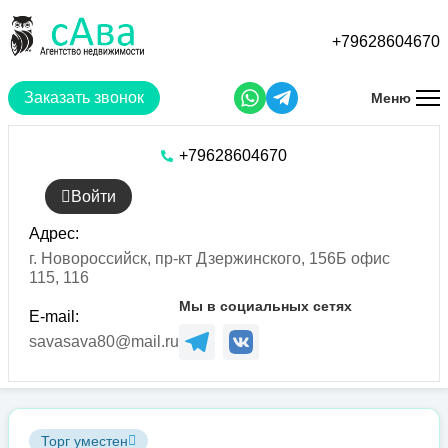
Перейти
к
+79628604670
основному
содержанию
Заказать звонок
Меню
+79628604670
Войти
Адрес:
г. Новороссийск, пр-кт Дзержинского, 156Б офис
115, 116
Мы в социальных сетях
E-mail:
savasava80@mail.ru
Торг уместен