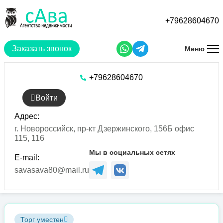
Перейти
к
+79628604670
основному
содержанию
Заказать звонок
Меню
+79628604670
Войти
Адрес:
г. Новороссийск, пр-кт Дзержинского, 156Б офис
115, 116
Мы в социальных сетях
E-mail:
savasava80@mail.ru
Торг уместен