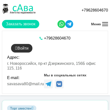
Перейти
к
+79628604670
основному
содержанию
Заказать звонок
Меню
+79628604670
Войти
Адрес:
г. Новороссийск, пр-кт Дзержинского, 156Б офис
115, 116
Мы в социальных сетях
E-mail:
savasava80@mail.ru
Торг уместен