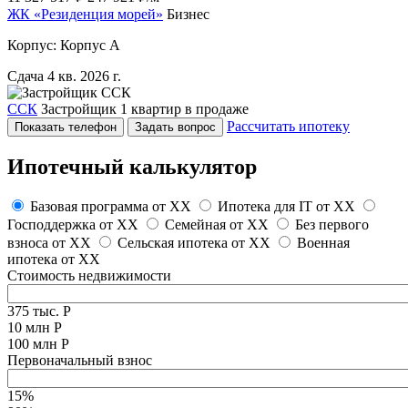
ЖК «Резиденция морей»
Бизнес
Корпус: Корпус А
Сдача 4 кв. 2026 г.
ССК
Застройщик
1 квартир в продаже
Рассчитать ипотеку
Показать телефон
Задать вопрос
Ипотечный калькулятор
Базовая программа от
XX
Ипотека для IT от
XX
Господдержка от
XX
Семейная от
XX
Без первого
взноса от
XX
Сельская ипотека от
XX
Военная
ипотека от
XX
Стоимость недвижимости
375 тыс. Р
10 млн Р
100 млн Р
Первоначальный взнос
15%