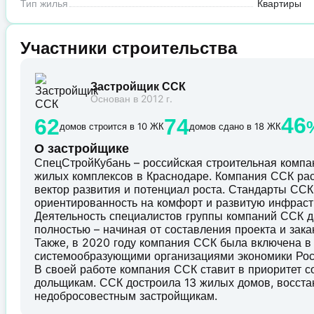
Тип жилья
Квартиры
Участники строительства
Застройщик ССК
Основан в 2012 г.
46
62
74
домов строится в 10 ЖК
домов сдано в 18 ЖК
О застройщике
СпецСтройКубань – российская строительная комп
жилых комплексов в Краснодаре. Компания ССК рас
вектор развития и потенциал роста. Стандарты ССК 
ориентированность на комфорт и развитую инфраст
Деятельность специалистов группы компаний ССК д
полностью – начиная от составления проекта и зак
Также, в 2020 году компания ССК была включена в
системообразующими организациями экономики Рос
В своей работе компания ССК ставит в приоритет 
дольщикам. ССК достроила 13 жилых домов, восст
недобросовестным застройщикам.