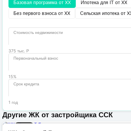
Базовая программа от
XX
Ипотека для IT от
XX
Без первого взноса от
XX
Сельская ипотека от
X
Стоимость недвижимости
375 тыс. Р
Первоначальный взнос
15%
Срок кредита
1 год
Другие ЖК от застройщика ССК
Бизнес