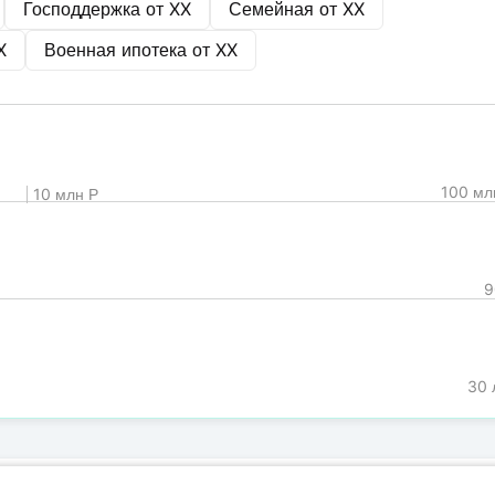
Господдержка от
XX
Семейная от
XX
X
Военная ипотека от
XX
100 мл
10 млн Р
9
30 