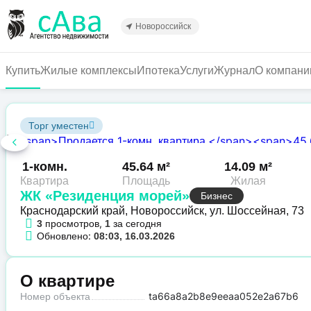
Перейти
к
Новороссийск
основному
содержанию
Купить
Жилые комплексы
Ипотека
Услуги
Журнал
О компани
Торг уместен
1-комн.
45.64 м²
14.09 м²
Квартира
Площадь
Жилая
ЖК «Резиденция морей»
Бизнес
Краснодарский край, Новороссийск, ул. Шоссейная, 73
просмотров,
за сегодня
3
1
Обновлено:
08:03, 16.03.2026
О квартире
Номер объекта
ta66a8a2b8e9eeaa052e2a67b6